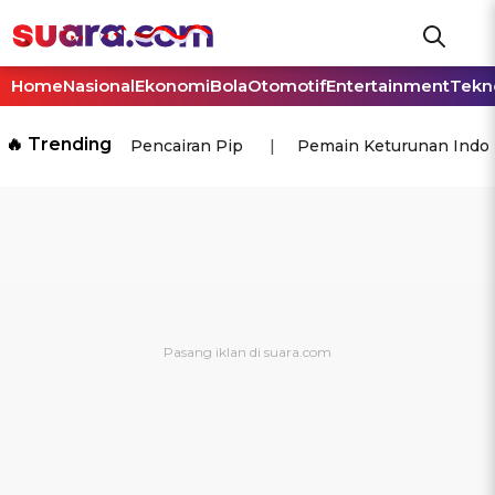
Home
Nasional
Ekonomi
Bola
Otomotif
Entertainment
Tekn
🔥 Trending
Pencairan Pip
Pemain Keturunan Indo