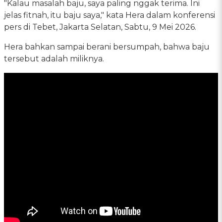
"Kalau masalah baju, saya paling nggak terima. Ini
jelas fitnah, itu baju saya," kata Hera dalam konferensi
pers di Tebet, Jakarta Selatan, Sabtu, 9 Mei 2026.
Hera bahkan sampai berani bersumpah, bahwa baju
tersebut adalah miliknya.