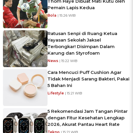
Thom Haye Dibuat Mati Kutu oleh
Pemain Lapis Kedua
Bola
| 15:26 WIB
Ratusan Senpi di Ruang Ketua
Yayasan Sekolah Jaksel
Terbongkar! Disimpan Dalam
Karung dan Styrofoam
News
| 15:22 WIB
Cara Mencuci Puff Cushion Agar
Tidak Menjadi Sarang Bakteri, Pakai
5 Bahan Ini
Lifestyle
| 15:21 WIB
5 Rekomendasi Jam Tangan Pintar
dengan Fitur Kesehatan Lengkap
2026, Akurat Pantau Heart Rate
Tekno
| 15:21 WIB