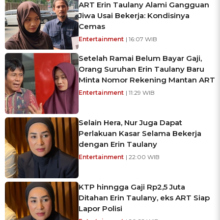
ART Erin Taulany Alami Gangguan
Jiwa Usai Bekerja: Kondisinya
Cemas
Entertainment
| 16:07 WIB
Setelah Ramai Belum Bayar Gaji,
Orang Suruhan Erin Taulany Baru
Minta Nomor Rekening Mantan ART
Entertainment
| 11:29 WIB
Selain Hera, Nur Juga Dapat
Perlakuan Kasar Selama Bekerja
dengan Erin Taulany
Entertainment
| 22:00 WIB
KTP hinngga Gaji Rp2,5 Juta
Ditahan Erin Taulany, eks ART Siap
Lapor Polisi