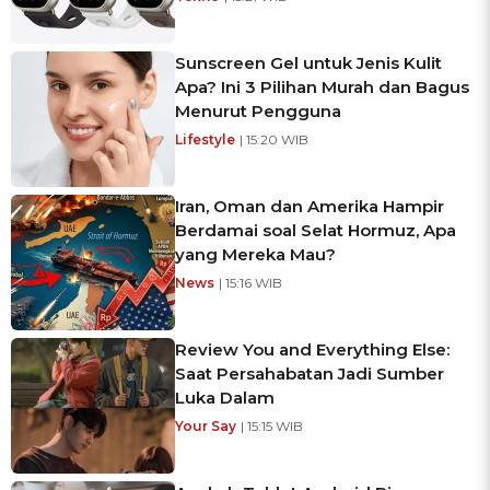
Sunscreen Gel untuk Jenis Kulit
Apa? Ini 3 Pilihan Murah dan Bagus
Menurut Pengguna
Lifestyle
| 15:20 WIB
Iran, Oman dan Amerika Hampir
Berdamai soal Selat Hormuz, Apa
yang Mereka Mau?
News
| 15:16 WIB
Review You and Everything Else:
Saat Persahabatan Jadi Sumber
Luka Dalam
Your Say
| 15:15 WIB