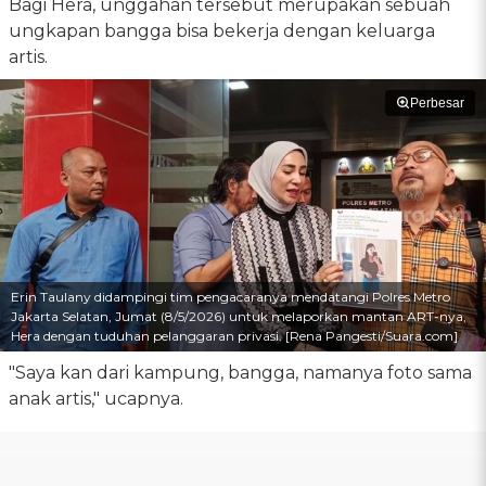
Bagi Hera, unggahan tersebut merupakan sebuah
ungkapan bangga bisa bekerja dengan keluarga
artis.
Perbesar
Erin Taulany didampingi tim pengacaranya mendatangi Polres Metro
Jakarta Selatan, Jumat (8/5/2026) untuk melaporkan mantan ART-nya,
Hera dengan tuduhan pelanggaran privasi. [Rena Pangesti/Suara.com]
"Saya kan dari kampung, bangga, namanya foto sama
anak artis," ucapnya.