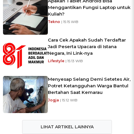
Apakah Tablet Android Bisa
Menggantikan Fungsi Laptop untuk
Kuliah?
Tekno
| 15:15 WIB
Cara Cek Apakah Sudah Terdaftar
Jadi Peserta Upacara di Istana
Negara, Ini Link-nya
Lifestyle
| 15:13 WIB
Menyesap Selang Demi Setetes Air,
Potret Ketangguhan Warga Bantul
Bertahan Saat Kemarau
Jogja
| 15:12 WIB
LIHAT ARTIKEL LAINNYA