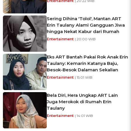
Entertainment
| 20:22 WIB
Sering Dihina 'Tolol', Mantan ART
Erin Taulany Alami Gangguan Jiwa
hingga Nekat Kabur dari Rumah
Entertainment
| 20:00 WIB
Eks ART Bantah Pakai Rok Anak Erin
Taulany: Kemarin Katanya Baju,
Besok-Besok Dalaman Sekalian
Entertainment
| 15:01 WIB
Bela Diri, Hera Ungkap ART Lain
Juga Merokok di Rumah Erin
Taulany
Entertainment
| 14:01 WIB