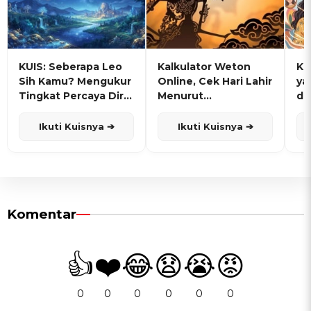
KUIS: Seberapa Leo
Kalkulator Weton
KU
Sih Kamu? Mengukur
Online, Cek Hari Lahir
ya
Tingkat Percaya Diri
Menurut
de
dan Karisma
Penanggalan Jawa
Ikuti Kuisnya ➔
Ikuti Kuisnya ➔
Komentar
👍
❤️
😂
😧
😭
😡
0
0
0
0
0
0