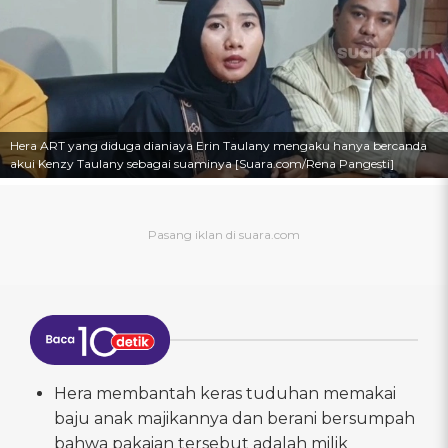
Hera ART yang diduga dianiaya Erin Taulany mengaku hanya bercanda
akui Kenzy Taulany sebagai suaminya [Suara.com/Rena Pangesti]
Hera membantah keras tuduhan memakai
baju anak majikannya dan berani bersumpah
bahwa pakaian tersebut adalah milik