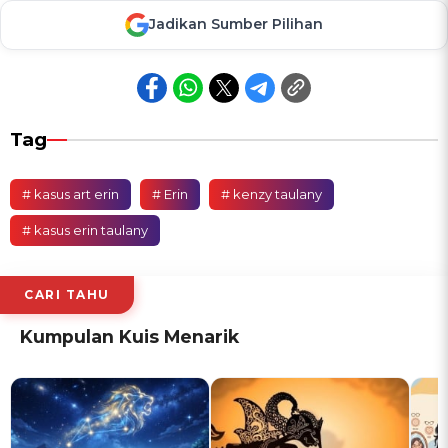
Jadikan Sumber Pilihan
Tag
# kasus art erin
# Erin
# kenzy taulany
# kasus erin taulany
CARI TAHU
Kumpulan Kuis Menarik