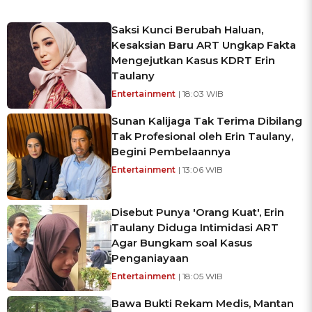
Saksi Kunci Berubah Haluan,
Kesaksian Baru ART Ungkap Fakta
Mengejutkan Kasus KDRT Erin
Taulany
Entertainment
| 18:03 WIB
Sunan Kalijaga Tak Terima Dibilang
Tak Profesional oleh Erin Taulany,
Begini Pembelaannya
Entertainment
| 13:06 WIB
Disebut Punya 'Orang Kuat', Erin
Taulany Diduga Intimidasi ART
Agar Bungkam soal Kasus
Penganiayaan
Entertainment
| 18:05 WIB
Bawa Bukti Rekam Medis, Mantan