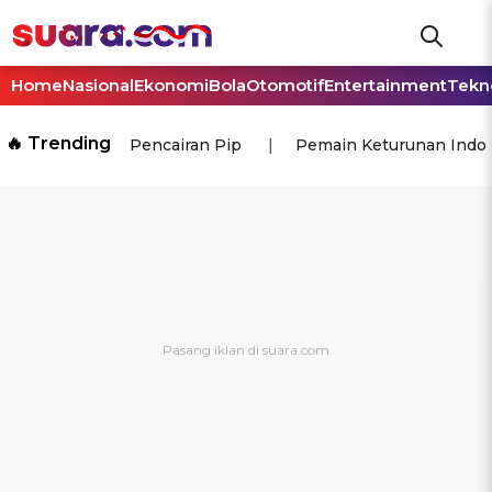
Home
Nasional
Ekonomi
Bola
Otomotif
Entertainment
Tekn
🔥 Trending
Pencairan Pip
Pemain Keturunan Indo