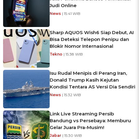
Judi Online
News
| 15:41 WIB
Sharp AQUOS Wish6 Siap Debut, AI
Bisa Deteksi Telepon Penipu dan
Blokir Nomor Internasional
Tekno
| 15:38 WIB
Isu Rudal Menipis di Perang Iran,
Donald Trump Kasih Kejutan
Kondisi Tentara AS Versi Dia Sendiri
News
| 15:32 WIB
Link Live Streaming Persib
Bandung vs Persebaya: Memburu
Gelar Juara Pra-Musim!
Jabar
| 15:30 WIB