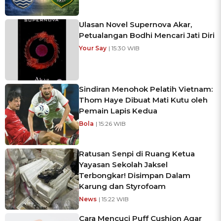
Ulasan Novel Supernova Akar,
Petualangan Bodhi Mencari Jati Diri
Your Say
| 15:30 WIB
Sindiran Menohok Pelatih Vietnam:
Thom Haye Dibuat Mati Kutu oleh
Pemain Lapis Kedua
Bola
| 15:26 WIB
Ratusan Senpi di Ruang Ketua
Yayasan Sekolah Jaksel
Terbongkar! Disimpan Dalam
Karung dan Styrofoam
News
| 15:22 WIB
Cara Mencuci Puff Cushion Agar