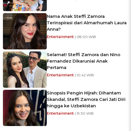
Nama Anak Steffi Zamora
Terinspirasi dari Almarhumah Laura
Anna?
Entertainment
| 08:00 WIB
Selamat! Steffi Zamora dan Nino
Fernandez Dikaruniai Anak
Pertama
Entertainment
| 10:42 WIB
Sinopsis Pengin Hijrah: Dihantam
Skandal, Steffi Zamora Cari Jati Diri
hingga ke Uzbekistan
Entertainment
| 19:30 WIB