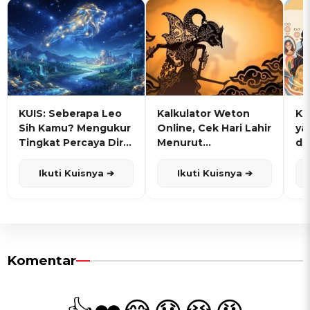
KUIS: Seberapa Leo
Kalkulator Weton
KU
Sih Kamu? Mengukur
Online, Cek Hari Lahir
ya
Tingkat Percaya Diri
Menurut
de
dan Karisma
Penanggalan Jawa
Ikuti Kuisnya ➔
Ikuti Kuisnya ➔
Komentar