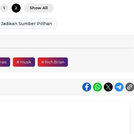
1
2
Show All
Jadikan Sumber Pilihan
masi
# musik
# Rich Brian