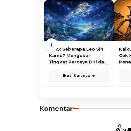
❮
KUIS: Seberapa Leo Sih
Kalk
Kamu? Mengukur
Cek 
Tingkat Percaya Diri dan
Pena
Karisma
Ikuti Kuisnya ➔
Komentar
👍