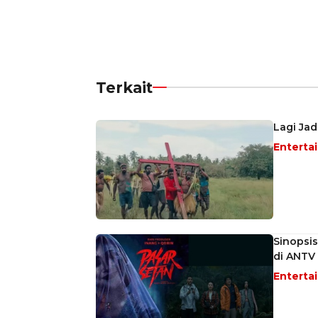
Terkait
Lagi Jad
Enterta
Sinopsis
di ANTV
Enterta