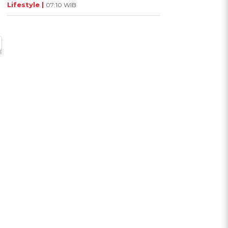
Lifestyle |
07:10 WIB