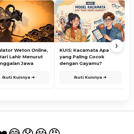
❯
ulator Weton Online,
KUIS: Kacamata Apa
K
Hari Lahir Menurut
yang Paling Cocok
nggalan Jawa
dengan Gayamu?
Ikuti Kuisnya ➔
Ikuti Kuisnya ➔
❤️
😂
😧
😭
😡