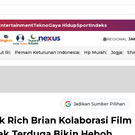
Entertainment
Tekno
Gaya Hidup
Sport
Indeks
REGIONAL:
JA
ut Ri
Pemain Keturunan Indonesia
Hp Murah
Jogja
Shi
Jadikan Sumber Pilihan
 Rich Brian Kolaborasi Film
ak Terduga Bikin Heboh