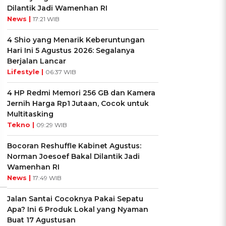
Dilantik Jadi Wamenhan RI
News |
17:21 WIB
4 Shio yang Menarik Keberuntungan
Hari Ini 5 Agustus 2026: Segalanya
Berjalan Lancar
Lifestyle |
06:37 WIB
UIS: Sepatu Mana yang
KUIS: Seberapa Kenal
4 HP Redmi Memori 256 GB dan Kamera
Cocok dengan
Kamu dengan Si Zodiak
Jernih Harga Rp1 Jutaan, Cocok untuk
Kepribadianmu?
Cancer?
Multitasking
Tekno |
09:29 WIB
Ikuti Kuisnya ➔
Ikuti Kuisnya ➔
Bocoran Reshuffle Kabinet Agustus:
Norman Joesoef Bakal Dilantik Jadi
Wamenhan RI
News |
17:49 WIB
Jalan Santai Cocoknya Pakai Sepatu
Apa? Ini 6 Produk Lokal yang Nyaman
Buat 17 Agustusan