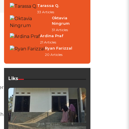
Tarassa Q.
33 Articles
Oktavia
Ningrum
31 Articles
Ardina Praf
21 Articles
Ryan Farizzal
20 Articles
Liks
er
ah