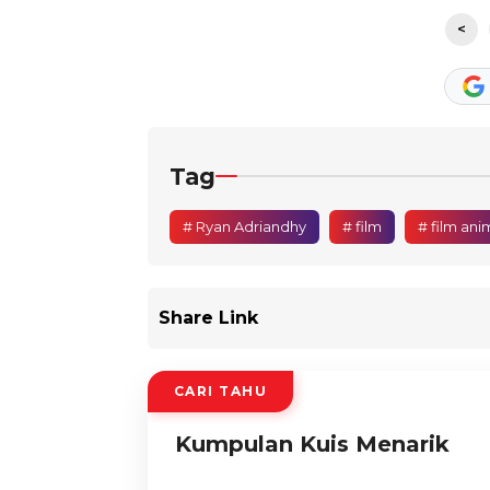
<
Tag
# Ryan Adriandhy
# film
# film ani
Share Link
CARI TAHU
Kumpulan Kuis Menarik