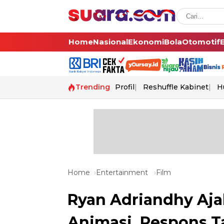
Home
Nasional
Ekonomi
Bola
Otomotif
Trending
Profil
Reshuffle Kabinet
H
Home
Entertainment
Film
Ryan Adriandhy Ajak
Animasi, Respons T