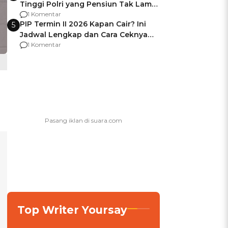
Tinggi Polri yang Pensiun Tak Lama
Usai Jadi Brigjen
1 Komentar
PIP Termin II 2026 Kapan Cair? Ini
5
Jadwal Lengkap dan Cara Ceknya
agar Dana Tidak Hangus!
1 Komentar
Top Writer Yoursay