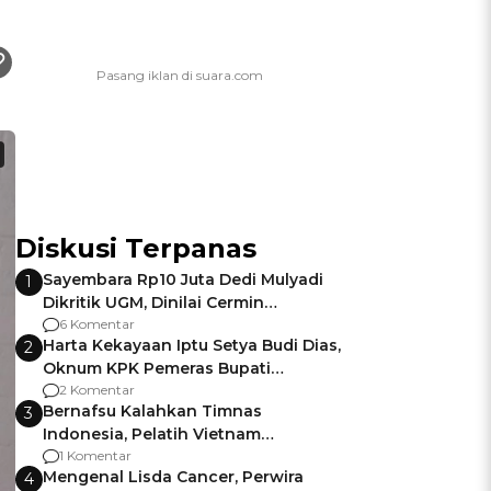
Diskusi Terpanas
Sayembara Rp10 Juta Dedi Mulyadi
1
Dikritik UGM, Dinilai Cermin
Gagalnya Negara Jamin Keamanan
6 Komentar
Harta Kekayaan Iptu Setya Budi Dias,
2
Oknum KPK Pemeras Bupati
Pemalang
2 Komentar
Bernafsu Kalahkan Timnas
3
Indonesia, Pelatih Vietnam
Berencana Pakai Jimat di Pakansari
1 Komentar
Mengenal Lisda Cancer, Perwira
4