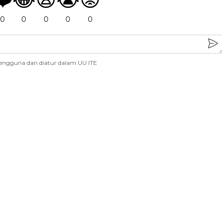
0
0
0
0
0
engguna dan diatur dalam UU ITE