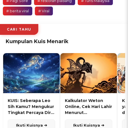
# Pagi Sore
# restoran padang
# Turis Malaysia
# berita viral
# Viral
CARI TAHU
Kumpulan Kuis Menarik
KUIS: Seberapa Leo
Kalkulator Weton
KU
Sih Kamu? Mengukur
Online, Cek Hari Lahir
ya
Tingkat Percaya Diri
Menurut
de
dan Karisma
Penanggalan Jawa
Ikuti Kuisnya ➔
Ikuti Kuisnya ➔