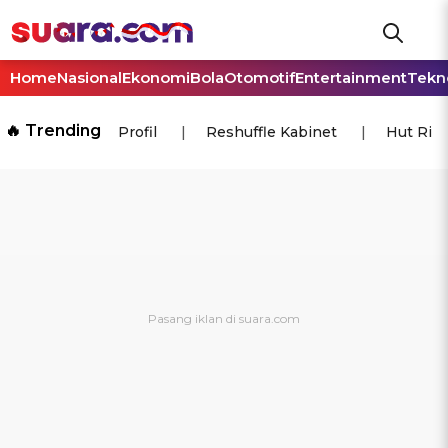
Home
Nasional
Ekonomi
Bola
Otomotif
Entertainment
Tekn
🔥 Trending
Profil
Reshuffle Kabinet
Hut Ri