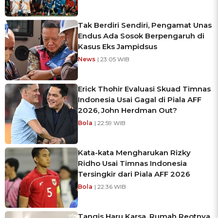
Tak Berdiri Sendiri, Pengamat Unas
Endus Ada Sosok Berpengaruh di
Kasus Eks Jampidsus
News
| 23:05 WIB
Erick Thohir Evaluasi Skuad Timnas
Indonesia Usai Gagal di Piala AFF
2026, John Herdman Out?
Bola
| 22:59 WIB
Kata-kata Mengharukan Rizky
Ridho Usai Timnas Indonesia
Tersingkir dari Piala AFF 2026
Bola
| 22:36 WIB
Tangis Haru Karsa, Rumah Reotnya