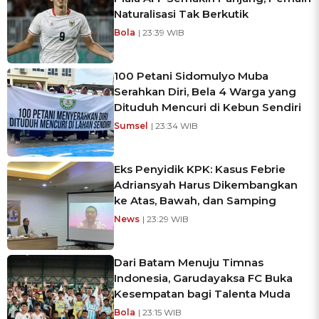
Naturalisasi Tak Berkutik
Bola
| 23:39 WIB
100 Petani Sidomulyo Muba
Serahkan Diri, Bela 4 Warga yang
Dituduh Mencuri di Kebun Sendiri
Sumsel
| 23:34 WIB
Eks Penyidik KPK: Kasus Febrie
Adriansyah Harus Dikembangkan
ke Atas, Bawah, dan Samping
News
| 23:29 WIB
Dari Batam Menuju Timnas
Indonesia, Garudayaksa FC Buka
Kesempatan bagi Talenta Muda
Bola
| 23:15 WIB