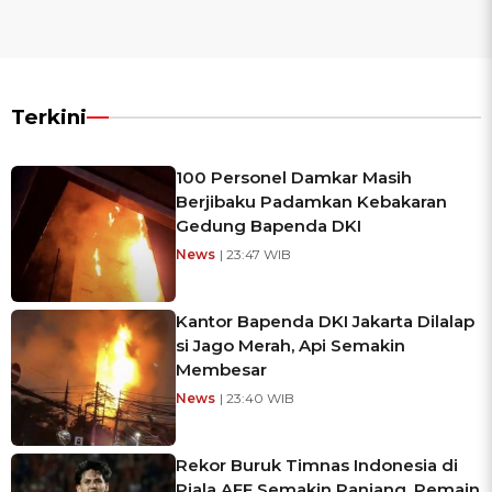
Terkini
100 Personel Damkar Masih
Berjibaku Padamkan Kebakaran
Gedung Bapenda DKI
News
| 23:47 WIB
Kantor Bapenda DKI Jakarta Dilalap
si Jago Merah, Api Semakin
Membesar
News
| 23:40 WIB
Rekor Buruk Timnas Indonesia di
Piala AFF Semakin Panjang, Pemain