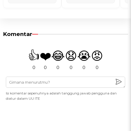
Komentar
👍
❤️
😂
😧
😭
😡
0
0
0
0
0
0
Isi komentar sepenuhnya adalah tanggung jawab pengguna dan
diatur dalam UU ITE