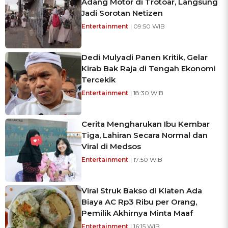
Adang Motor di Trotoar, Langsung
Jadi Sorotan Netizen
Entertainment
| 09:50 WIB
Dedi Mulyadi Panen Kritik, Gelar
Kirab Bak Raja di Tengah Ekonomi
Tercekik
Entertainment
| 18:30 WIB
Cerita Mengharukan Ibu Kembar
Tiga, Lahiran Secara Normal dan
Viral di Medsos
Entertainment
| 17:50 WIB
Viral Struk Bakso di Klaten Ada
Biaya AC Rp3 Ribu per Orang,
Pemilik Akhirnya Minta Maaf
Entertainment
| 16:15 WIB