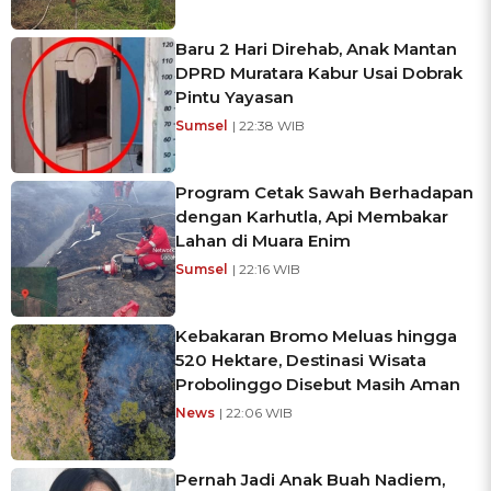
Baru 2 Hari Direhab, Anak Mantan
DPRD Muratara Kabur Usai Dobrak
Pintu Yayasan
Sumsel
| 22:38 WIB
Program Cetak Sawah Berhadapan
dengan Karhutla, Api Membakar
Lahan di Muara Enim
Sumsel
| 22:16 WIB
Kebakaran Bromo Meluas hingga
520 Hektare, Destinasi Wisata
Probolinggo Disebut Masih Aman
News
| 22:06 WIB
Pernah Jadi Anak Buah Nadiem,