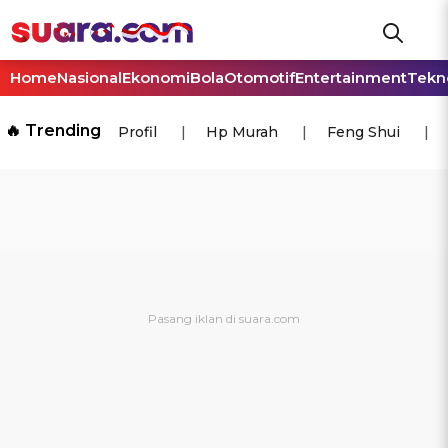
Home
Nasional
Ekonomi
Bola
Otomotif
Entertainment
Tekn
🔥 Trending
Profil
Hp Murah
Feng Shui