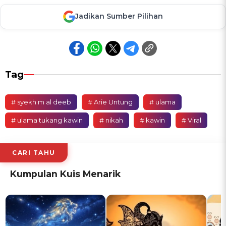
Jadikan Sumber Pilihan
Tag
# syekh m al deeb
# Arie Untung
# ulama
# ulama tukang kawin
# nikah
# kawin
# Viral
CARI TAHU
Kumpulan Kuis Menarik