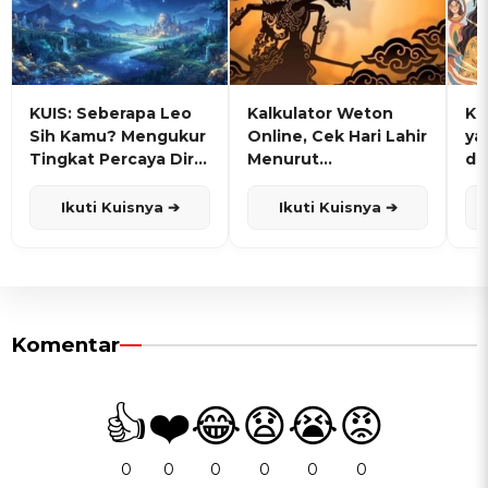
KUIS: Seberapa Leo
Kalkulator Weton
KU
Sih Kamu? Mengukur
Online, Cek Hari Lahir
ya
Tingkat Percaya Diri
Menurut
de
dan Karisma
Penanggalan Jawa
Ikuti Kuisnya ➔
Ikuti Kuisnya ➔
Komentar
👍
❤️
😂
😧
😭
😡
0
0
0
0
0
0