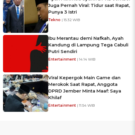
Juga Pernah Viral: Tidur saat Rapat,
Punya 3 Istri
Tekno
| 15:32 WIB
Ibu Merantau demi Nafkah, Ayah
Kandung di Lampung Tega Cabuli
Putri Sendiri
Entertainment
| 14:14 WIB
Viral Kepergok Main Game dan
Merokok Saat Rapat, Anggota
DPRD Jember Minta Maaf: Saya
Khilaf
Entertainment
| 11:54 WIB