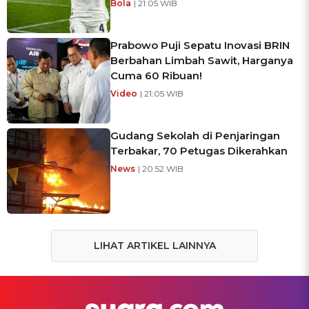
Bola
| 21:05 WIB
Prabowo Puji Sepatu Inovasi BRIN
Berbahan Limbah Sawit, Harganya
Cuma 60 Ribuan!
Video
| 21:05 WIB
Gudang Sekolah di Penjaringan
Terbakar, 70 Petugas Dikerahkan
News
| 20:52 WIB
LIHAT ARTIKEL LAINNYA