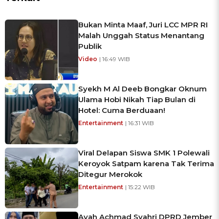
Bukan Minta Maaf, Juri LCC MPR RI
Malah Unggah Status Menantang
Publik
Video
| 16:49 WIB
Syekh M Al Deeb Bongkar Oknum
Ulama Hobi Nikah Tiap Bulan di
Hotel: Cuma Berduaan!
Entertainment
| 16:31 WIB
Viral Delapan Siswa SMK 1 Polewali
Keroyok Satpam karena Tak Terima
Ditegur Merokok
Entertainment
| 15:22 WIB
Ayah Achmad Syahri DPRD Jember