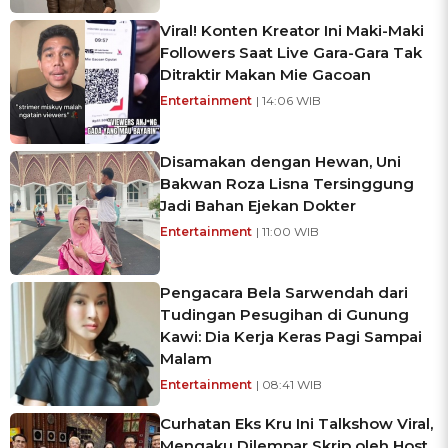
Viral! Konten Kreator Ini Maki-Maki
Followers Saat Live Gara-Gara Tak
Ditraktir Makan Mie Gacoan
Entertainment
| 14:06 WIB
Disamakan dengan Hewan, Uni
Bakwan Roza Lisna Tersinggung
Jadi Bahan Ejekan Dokter
Entertainment
| 11:00 WIB
Pengacara Bela Sarwendah dari
Tudingan Pesugihan di Gunung
Kawi: Dia Kerja Keras Pagi Sampai
Malam
Entertainment
| 08:41 WIB
Curhatan Eks Kru Ini Talkshow Viral,
Mengaku Dilempar Skrip oleh Host