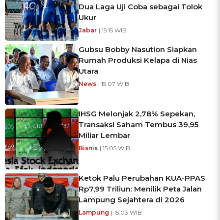
Dua Laga Uji Coba sebagai Tolok
Ukur
Jabar
| 15:15 WIB
Gubsu Bobby Nasution Siapkan
Rumah Produksi Kelapa di Nias
Utara
News
| 15:07 WIB
IHSG Melonjak 2,78% Sepekan,
Transaksi Saham Tembus 39,95
Miliar Lembar
Bisnis
| 15:05 WIB
Ketok Palu Perubahan KUA-PPAS
Rp7,99 Triliun: Menilik Peta Jalan
Lampung Sejahtera di 2026
Lampung
| 15:03 WIB