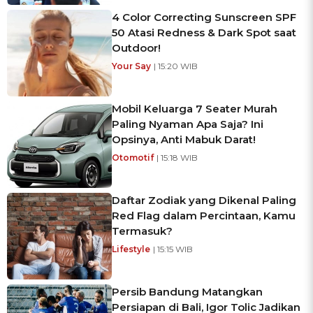
4 Color Correcting Sunscreen SPF
50 Atasi Redness & Dark Spot saat
Outdoor!
Your Say
| 15:20 WIB
Mobil Keluarga 7 Seater Murah
Paling Nyaman Apa Saja? Ini
Opsinya, Anti Mabuk Darat!
Otomotif
| 15:18 WIB
Daftar Zodiak yang Dikenal Paling
Red Flag dalam Percintaan, Kamu
Termasuk?
Lifestyle
| 15:15 WIB
Persib Bandung Matangkan
Persiapan di Bali, Igor Tolic Jadikan