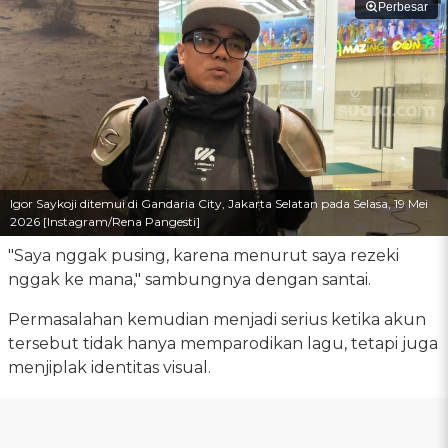
Perbesar
Igor Saykoji ditemui di Gandaria City, Jakarta Selatan pada Selasa, 19 Mei
2026 [Instagram/Rena Pangesti]
"Saya nggak pusing, karena menurut saya rezeki
nggak ke mana," sambungnya dengan santai.
Permasalahan kemudian menjadi serius ketika akun
tersebut tidak hanya memparodikan lagu, tetapi juga
menjiplak identitas visual.