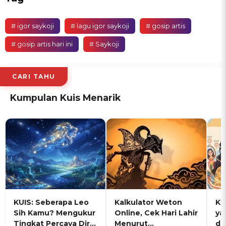
# igor saykoji
# lagu igor saykoji
# gosip artis
# gosip artis hari ini
# Saykoji
CARI TAHU
Kumpulan Kuis Menarik
KUIS: Seberapa Leo
Kalkulator Weton
KU
Sih Kamu? Mengukur
Online, Cek Hari Lahir
ya
Tingkat Percaya Diri
Menurut
de