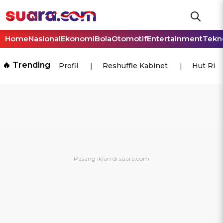
Home
Nasional
Ekonomi
Bola
Otomotif
Entertainment
Tekn
🔥 Trending
Profil
Reshuffle Kabinet
Hut Ri