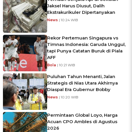
Jaksel Harus Diusut, Dalih
Ekstrakurikuler Dipertanyakan
News
| 10:24 WIB
Rekor Pertemuan Singapura vs
Timnas Indonesia: Garuda Unggul,
tapi Punya Catatan Buruk di Piala
AFF
Bola
| 10:21 WIB
Puluhan Tahun Menanti, Jalan
Strategis di Nias Utara Akhirnya
Diaspal Era Gubernur Bobby
News
| 10:20 WIB
Permintaan Global Loyo, Harga
Acuan CPO Ambles di Agustus
2026