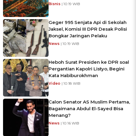
Bisnis
| 10:19 WIB
Geger 995 Senjata Api di Sekolah
Jaksel, Komisi III DPR Desak Polisi
Bongkar Jaringan Pelaku
News
| 10:19 WIB
Heboh Surat Presiden ke DPR soal
Pergantian Kapolri Listyo, Begini
Kata Habiburokhman
Video
| 10:18 WIB
Calon Senator AS Muslim Pertama,
Bagaimana Abdul El-Sayed Bisa
Menang?
News
| 10:16 WIB