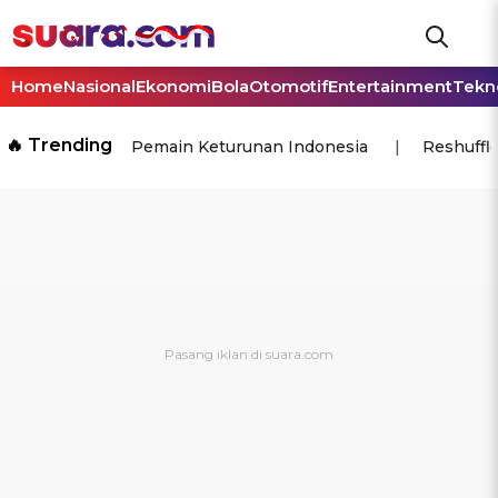
Home
Nasional
Ekonomi
Bola
Otomotif
Entertainment
Tekn
🔥 Trending
Pemain Keturunan Indonesia
Reshuffl