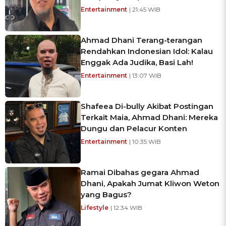
Entertainment
| 21:45 WIB
Ahmad Dhani Terang-terangan
Rendahkan Indonesian Idol: Kalau
Enggak Ada Judika, Basi Lah!
Entertainment
| 13:07 WIB
Shafeea Di-bully Akibat Postingan
Terkait Maia, Ahmad Dhani: Mereka
Dungu dan Pelacur Konten
Entertainment
| 10:35 WIB
Ramai Dibahas gegara Ahmad
Dhani, Apakah Jumat Kliwon Weton
yang Bagus?
Lifestyle
| 12:34 WIB