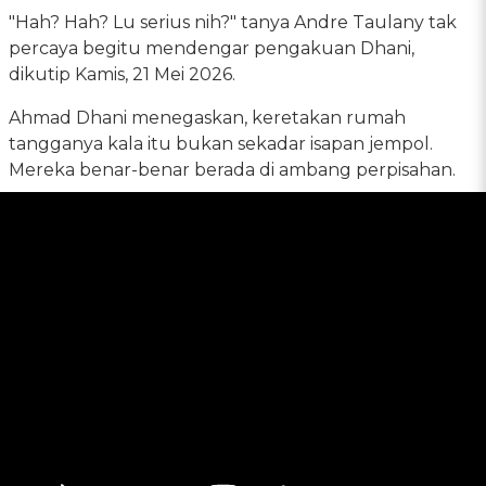
"Hah? Hah? Lu serius nih?" tanya Andre Taulany tak
percaya begitu mendengar pengakuan Dhani,
dikutip Kamis, 21 Mei 2026.
Ahmad Dhani menegaskan, keretakan rumah
tangganya kala itu bukan sekadar isapan jempol.
Mereka benar-benar berada di ambang perpisahan.