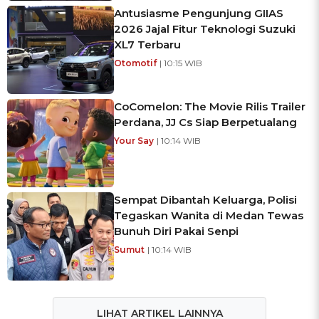
Antusiasme Pengunjung GIIAS
2026 Jajal Fitur Teknologi Suzuki
XL7 Terbaru
Otomotif
| 10:15 WIB
CoComelon: The Movie Rilis Trailer
Perdana, JJ Cs Siap Berpetualang
Your Say
| 10:14 WIB
Sempat Dibantah Keluarga, Polisi
Tegaskan Wanita di Medan Tewas
Bunuh Diri Pakai Senpi
Sumut
| 10:14 WIB
LIHAT ARTIKEL LAINNYA