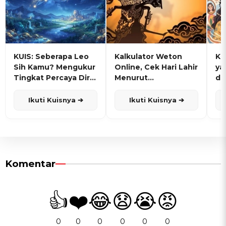
KUIS: Seberapa Leo
Kalkulator Weton
KU
Sih Kamu? Mengukur
Online, Cek Hari Lahir
ya
Tingkat Percaya Diri
Menurut
de
dan Karisma
Penanggalan Jawa
Ikuti Kuisnya ➔
Ikuti Kuisnya ➔
Komentar
👍
❤️
😂
😧
😭
😡
0
0
0
0
0
0