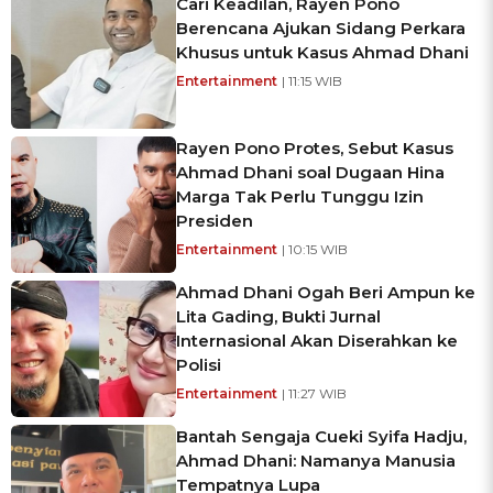
Cari Keadilan, Rayen Pono
Berencana Ajukan Sidang Perkara
Khusus untuk Kasus Ahmad Dhani
Entertainment
| 11:15 WIB
Rayen Pono Protes, Sebut Kasus
Ahmad Dhani soal Dugaan Hina
Marga Tak Perlu Tunggu Izin
Presiden
Entertainment
| 10:15 WIB
Ahmad Dhani Ogah Beri Ampun ke
Lita Gading, Bukti Jurnal
Internasional Akan Diserahkan ke
Polisi
Entertainment
| 11:27 WIB
Bantah Sengaja Cueki Syifa Hadju,
Ahmad Dhani: Namanya Manusia
Tempatnya Lupa