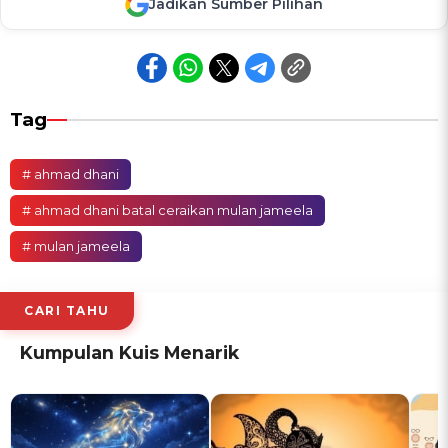
Jadikan Sumber Pilihan
Tag
# ahmad dhani
# ahmad dhani batal ceraikan mulan jameela
# mulan jameela
CARI TAHU
Kumpulan Kuis Menarik