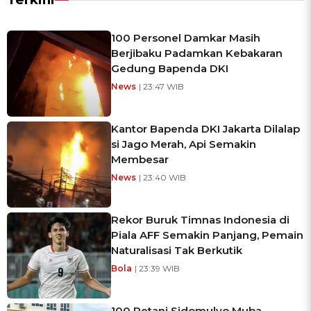
100 Personel Damkar Masih
Berjibaku Padamkan Kebakaran
Gedung Bapenda DKI
News
| 23:47 WIB
Kantor Bapenda DKI Jakarta Dilalap
si Jago Merah, Api Semakin
Membesar
News
| 23:40 WIB
Rekor Buruk Timnas Indonesia di
Piala AFF Semakin Panjang, Pemain
Naturalisasi Tak Berkutik
Bola
| 23:39 WIB
100 Petani Sidomulyo Muba