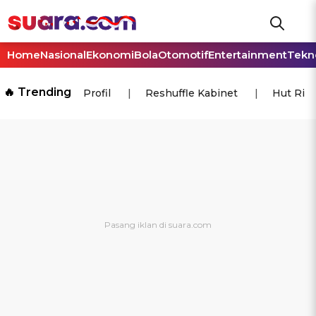
Home
Nasional
Ekonomi
Bola
Otomotif
Entertainment
Tekn
🔥 Trending
Profil
Reshuffle Kabinet
Hut Ri