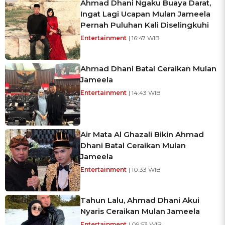
Ahmad Dhani Ngaku Buaya Darat,
Ingat Lagi Ucapan Mulan Jameela
Pernah Puluhan Kali Diselingkuhi
Entertainment
| 16:47 WIB
Ahmad Dhani Batal Ceraikan Mulan
Jameela
Entertainment
| 14:43 WIB
Air Mata Al Ghazali Bikin Ahmad
Dhani Batal Ceraikan Mulan
Jameela
Entertainment
| 10:33 WIB
Tahun Lalu, Ahmad Dhani Akui
Nyaris Ceraikan Mulan Jameela
Entertainment
| 09:53 WIB