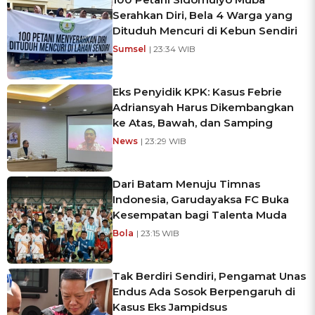
Serahkan Diri, Bela 4 Warga yang
Dituduh Mencuri di Kebun Sendiri
Sumsel
| 23:34 WIB
Eks Penyidik KPK: Kasus Febrie
Adriansyah Harus Dikembangkan
ke Atas, Bawah, dan Samping
News
| 23:29 WIB
Dari Batam Menuju Timnas
Indonesia, Garudayaksa FC Buka
Kesempatan bagi Talenta Muda
Bola
| 23:15 WIB
Tak Berdiri Sendiri, Pengamat Unas
Endus Ada Sosok Berpengaruh di
Kasus Eks Jampidsus