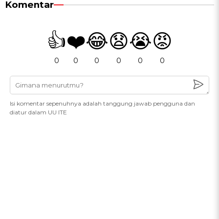
Komentar
👍
❤️
😂
😧
😭
😡
0
0
0
0
0
0
Isi komentar sepenuhnya adalah tanggung jawab pengguna dan
diatur dalam UU ITE