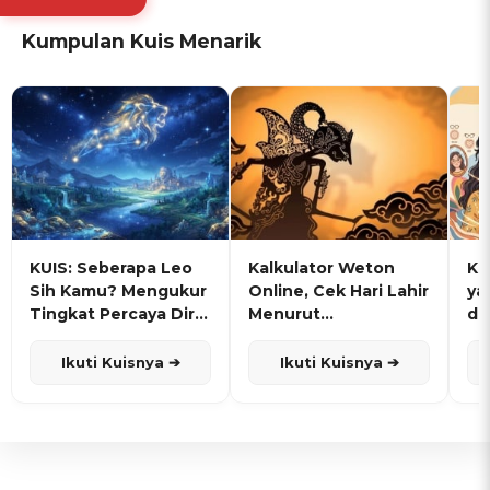
Kumpulan Kuis Menarik
KUIS: Seberapa Leo
Kalkulator Weton
KU
Sih Kamu? Mengukur
Online, Cek Hari Lahir
ya
Tingkat Percaya Diri
Menurut
de
dan Karisma
Penanggalan Jawa
Ikuti Kuisnya ➔
Ikuti Kuisnya ➔