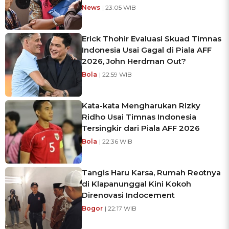
News
| 23:05 WIB
Erick Thohir Evaluasi Skuad Timnas
Indonesia Usai Gagal di Piala AFF
2026, John Herdman Out?
Bola
| 22:59 WIB
Kata-kata Mengharukan Rizky
Ridho Usai Timnas Indonesia
Tersingkir dari Piala AFF 2026
Bola
| 22:36 WIB
Tangis Haru Karsa, Rumah Reotnya
di Klapanunggal Kini Kokoh
Direnovasi Indocement
Bogor
| 22:17 WIB