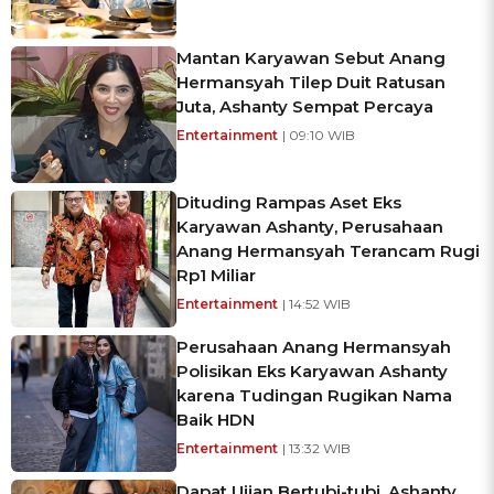
Mantan Karyawan Sebut Anang
Hermansyah Tilep Duit Ratusan
Juta, Ashanty Sempat Percaya
Entertainment
| 09:10 WIB
Dituding Rampas Aset Eks
Karyawan Ashanty, Perusahaan
Anang Hermansyah Terancam Rugi
Rp1 Miliar
Entertainment
| 14:52 WIB
Perusahaan Anang Hermansyah
Polisikan Eks Karyawan Ashanty
karena Tudingan Rugikan Nama
Baik HDN
Entertainment
| 13:32 WIB
Dapat Ujian Bertubi-tubi, Ashanty