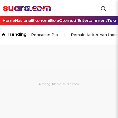
Home
Nasional
Ekonomi
Bola
Otomotif
Entertainment
Tekn
🔥 Trending
Pencairan Pip
Pemain Keturunan Indo