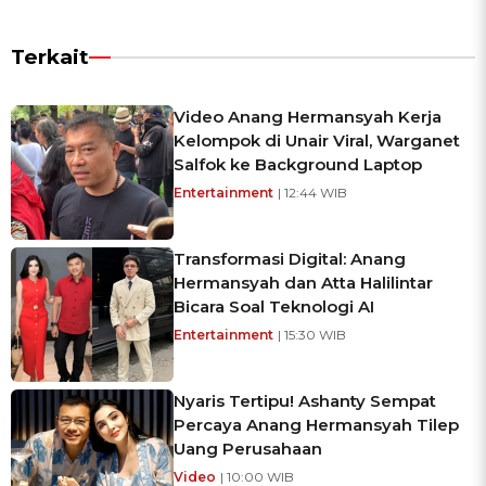
Terkait
Video Anang Hermansyah Kerja
Kelompok di Unair Viral, Warganet
Salfok ke Background Laptop
Entertainment
| 12:44 WIB
Transformasi Digital: Anang
Hermansyah dan Atta Halilintar
Bicara Soal Teknologi AI
Entertainment
| 15:30 WIB
Nyaris Tertipu! Ashanty Sempat
Percaya Anang Hermansyah Tilep
Uang Perusahaan
Video
| 10:00 WIB