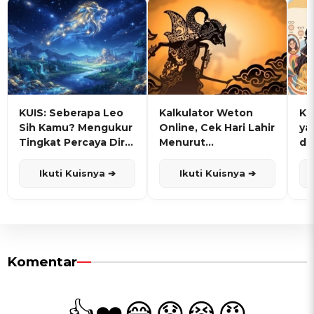
KUIS: Seberapa Leo
Kalkulator Weton
KU
Sih Kamu? Mengukur
Online, Cek Hari Lahir
ya
Tingkat Percaya Diri
Menurut
de
dan Karisma
Penanggalan Jawa
Ikuti Kuisnya ➔
Ikuti Kuisnya ➔
Komentar
👍
❤️
😂
😧
😭
😡