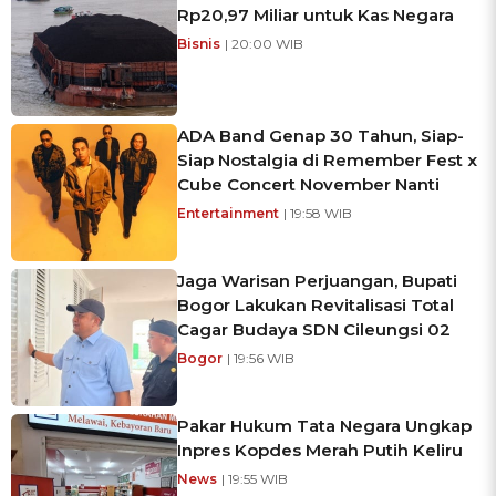
Rp20,97 Miliar untuk Kas Negara
Bisnis
| 20:00 WIB
ADA Band Genap 30 Tahun, Siap-
Siap Nostalgia di Remember Fest x
Cube Concert November Nanti
Entertainment
| 19:58 WIB
Jaga Warisan Perjuangan, Bupati
Bogor Lakukan Revitalisasi Total
Cagar Budaya SDN Cileungsi 02
Bogor
| 19:56 WIB
Pakar Hukum Tata Negara Ungkap
Inpres Kopdes Merah Putih Keliru
News
| 19:55 WIB