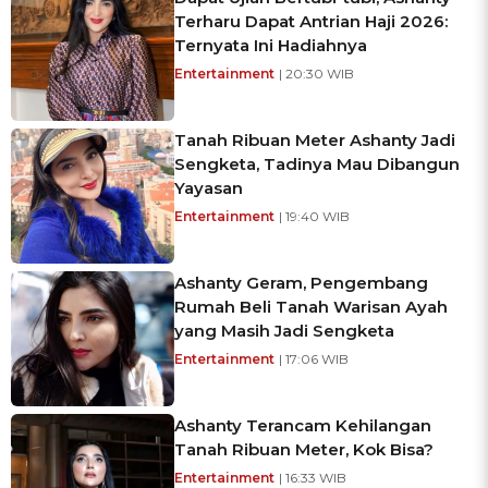
Terharu Dapat Antrian Haji 2026:
Ternyata Ini Hadiahnya
Entertainment
| 20:30 WIB
Tanah Ribuan Meter Ashanty Jadi
Sengketa, Tadinya Mau Dibangun
Yayasan
Entertainment
| 19:40 WIB
Ashanty Geram, Pengembang
Rumah Beli Tanah Warisan Ayah
yang Masih Jadi Sengketa
Entertainment
| 17:06 WIB
Ashanty Terancam Kehilangan
Tanah Ribuan Meter, Kok Bisa?
Entertainment
| 16:33 WIB