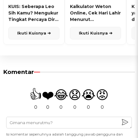
KUIS: Seberapa Leo
Kalkulator Weton
KU
Sih Kamu? Mengukur
Online, Cek Hari Lahir
ya
Tingkat Percaya Diri
Menurut
de
dan Karisma
Penanggalan Jawa
Ikuti Kuisnya ➔
Ikuti Kuisnya ➔
Komentar
👍
❤️
😂
😧
😭
😡
0
0
0
0
0
0
Isi komentar sepenuhnya adalah tanggung jawab pengguna dan