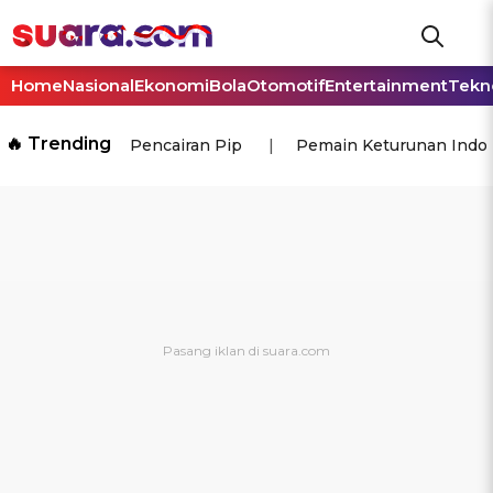
Home
Nasional
Ekonomi
Bola
Otomotif
Entertainment
Tekn
🔥 Trending
Pencairan Pip
Pemain Keturunan Indo