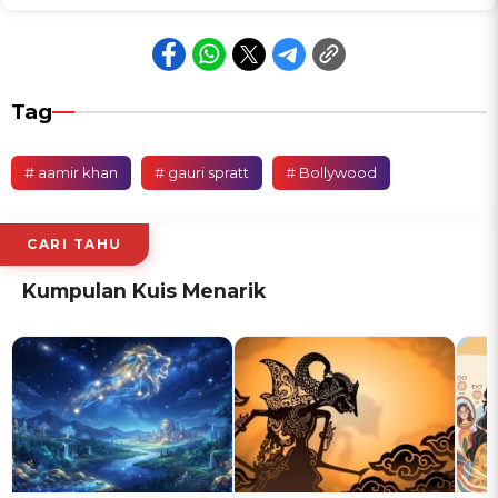
Tag
# aamir khan
# gauri spratt
# Bollywood
CARI TAHU
Kumpulan Kuis Menarik