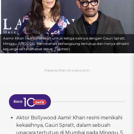
Aamir Khan resmi menikah untuk ketiga kalinya dengan Gauri Spratt,
Minggu (5/7/2026). Pernikahan berlangsung tertutup dan hanya dihadiri
keluarga serta sahabat dekat. [Twitter]
Aktor Bollywood Aamir Khan resmi menikahi
kekasihnya, Gauri Spratt, dalam sebuah
upacara tertutup di Mumbai pada Minggu, 5