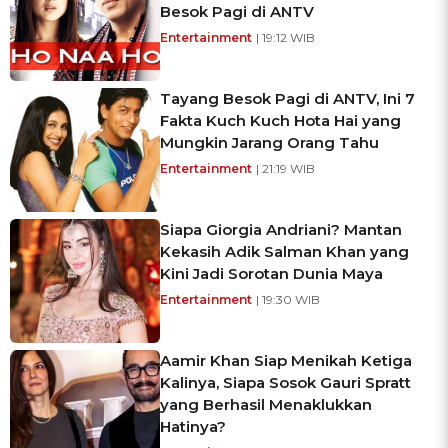
Besok Pagi di ANTV
Entertainment
| 19:12 WIB
Tayang Besok Pagi di ANTV, Ini 7
Fakta Kuch Kuch Hota Hai yang
Mungkin Jarang Orang Tahu
Entertainment
| 21:19 WIB
Siapa Giorgia Andriani? Mantan
Kekasih Adik Salman Khan yang
Kini Jadi Sorotan Dunia Maya
Entertainment
| 19:30 WIB
Aamir Khan Siap Menikah Ketiga
Kalinya, Siapa Sosok Gauri Spratt
yang Berhasil Menaklukkan
Hatinya?