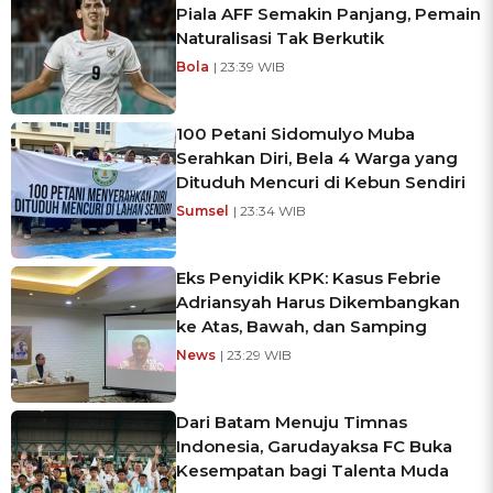
Piala AFF Semakin Panjang, Pemain
Naturalisasi Tak Berkutik
Bola
| 23:39 WIB
100 Petani Sidomulyo Muba
Serahkan Diri, Bela 4 Warga yang
Dituduh Mencuri di Kebun Sendiri
Sumsel
| 23:34 WIB
Eks Penyidik KPK: Kasus Febrie
Adriansyah Harus Dikembangkan
ke Atas, Bawah, dan Samping
News
| 23:29 WIB
Dari Batam Menuju Timnas
Indonesia, Garudayaksa FC Buka
Kesempatan bagi Talenta Muda