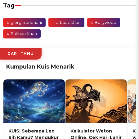
Tag
# giorgia andriani
# arbaaz khan
# Bollywood
# Salman Khan
CARI TAHU
Kumpulan Kuis Menarik
KUIS: Seberapa Leo
Kalkulator Weton
KU
Sih Kamu? Mengukur
Online, Cek Hari Lahir
ya