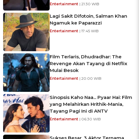
Entertainment
| 21:30 WIB
Lagi Sakit Difotoin, Salman Khan
Ngamuk ke Paparazzi
Entertainment
| 17:45 WIB
Film Terlaris, Dhudradhar: The
Revenge Akan Tayang di Netflix
Mulai Besok
Entertainment
| 20:00 WIB
Sinopsis Kaho Naa... Pyaar Hai: Film
yang Melahirkan Hrithik-Mania,
Tayang Pagi Ini di ANTV
Entertainment
| 06:30 WIB
Sukses Besar, 3 Aktor Ternama