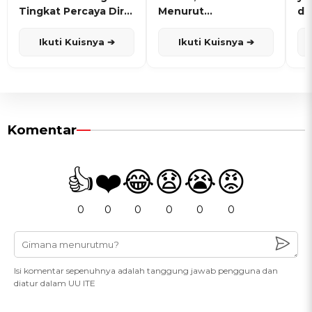
Tingkat Percaya Diri
Menurut
de
dan Karisma
Penanggalan Jawa
Ikuti Kuisnya ➔
Ikuti Kuisnya ➔
Komentar
👍
❤️
😂
😧
😭
😡
0
0
0
0
0
0
Isi komentar sepenuhnya adalah tanggung jawab pengguna dan
diatur dalam UU ITE