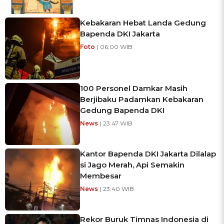
Kebakaran Hebat Landa Gedung
Bapenda DKI Jakarta
Foto
| 06:00 WIB
100 Personel Damkar Masih
Berjibaku Padamkan Kebakaran
Gedung Bapenda DKI
News
| 23:47 WIB
Kantor Bapenda DKI Jakarta Dilalap
si Jago Merah, Api Semakin
Membesar
News
| 23:40 WIB
Rekor Buruk Timnas Indonesia di