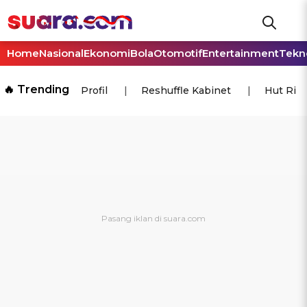
Home
Nasional
Ekonomi
Bola
Otomotif
Entertainment
Tekn
🔥 Trending
Profil
Reshuffle Kabinet
Hut Ri