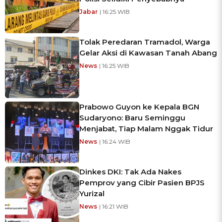
Jabar
| 16:25 WIB
Tolak Peredaran Tramadol, Warga
Gelar Aksi di Kawasan Tanah Abang
News
| 16:25 WIB
Prabowo Guyon ke Kepala BGN
Sudaryono: Baru Seminggu
Menjabat, Tiap Malam Nggak Tidur
News
| 16:24 WIB
Dinkes DKI: Tak Ada Nakes
Pemprov yang Cibir Pasien BPJS
Yurizal
News
| 16:21 WIB