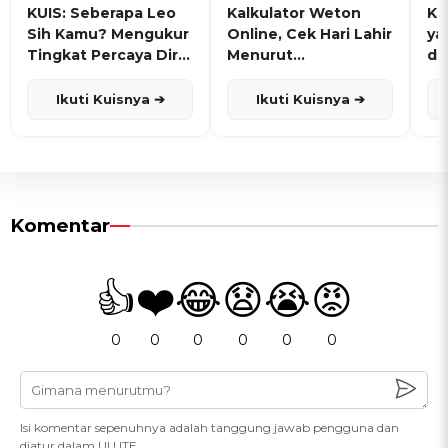
KUIS: Seberapa Leo
Kalkulator Weton
KU
Sih Kamu? Mengukur
Online, Cek Hari Lahir
ya
Tingkat Percaya Diri
Menurut
de
dan Karisma
Penanggalan Jawa
Ikuti Kuisnya ➔
Ikuti Kuisnya ➔
Komentar
👍
❤️
😂
😧
😭
😡
0
0
0
0
0
0
Isi komentar sepenuhnya adalah tanggung jawab pengguna dan
diatur dalam UU ITE