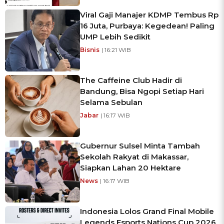
Viral Gaji Manajer KDMP Tembus Rp
16 Juta, Purbaya: Kegedean! Paling
UMP Lebih Sedikit
Bisnis
| 16:21 WIB
The Caffeine Club Hadir di
Bandung, Bisa Ngopi Setiap Hari
Selama Sebulan
Jabar
| 16:17 WIB
Gubernur Sulsel Minta Tambah
Sekolah Rakyat di Makassar,
Siapkan Lahan 20 Hektare
News
| 16:17 WIB
Indonesia Lolos Grand Final Mobile
Legends Esports Nations Cup 2026