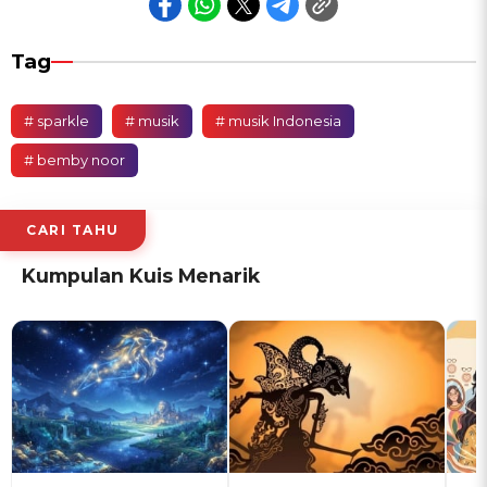
Tag
# sparkle
# musik
# musik Indonesia
# bemby noor
CARI TAHU
Kumpulan Kuis Menarik