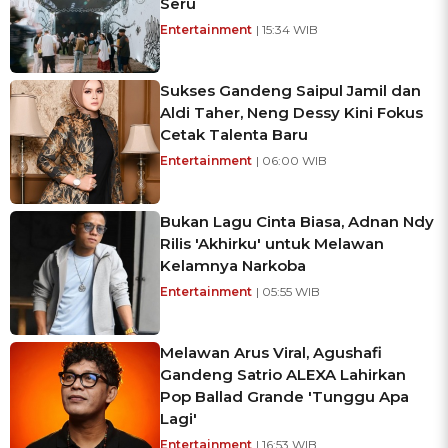
Seru
Entertainment
| 15:34 WIB
Sukses Gandeng Saipul Jamil dan
Aldi Taher, Neng Dessy Kini Fokus
Cetak Talenta Baru
Entertainment
| 06:00 WIB
Bukan Lagu Cinta Biasa, Adnan Ndy
Rilis 'Akhirku' untuk Melawan
Kelamnya Narkoba
Entertainment
| 05:55 WIB
Melawan Arus Viral, Agushafi
Gandeng Satrio ALEXA Lahirkan
Pop Ballad Grande 'Tunggu Apa
Lagi'
Entertainment
| 16:53 WIB