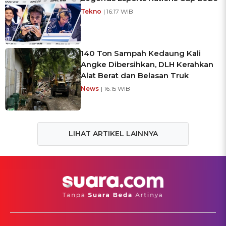
Tekno
| 16:17 WIB
140 Ton Sampah Kedaung Kali
Angke Dibersihkan, DLH Kerahkan
Alat Berat dan Belasan Truk
News
| 16:15 WIB
LIHAT ARTIKEL LAINNYA