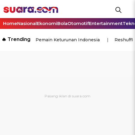
Home
Nasional
Ekonomi
Bola
Otomotif
Entertainment
Tekn
🔥 Trending
Pemain Keturunan Indonesia
Reshuffl