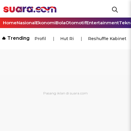
Home
Nasional
Ekonomi
Bola
Otomotif
Entertainment
Tekn
🔥 Trending
Profil
Hut Ri
Reshuffle Kabinet