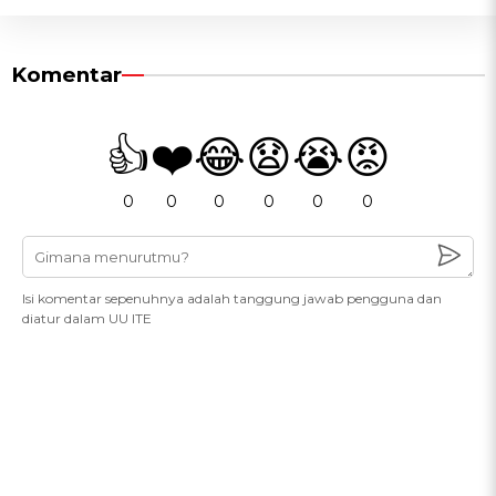
Komentar
👍
❤️
😂
😧
😭
😡
0
0
0
0
0
0
Isi komentar sepenuhnya adalah tanggung jawab pengguna dan
diatur dalam UU ITE