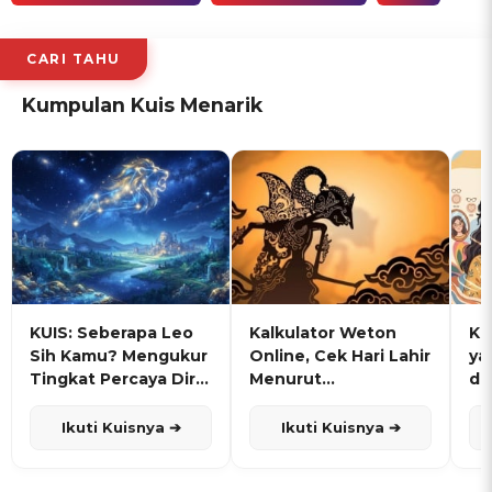
CARI TAHU
Kumpulan Kuis Menarik
KUIS: Seberapa Leo
Kalkulator Weton
KU
Sih Kamu? Mengukur
Online, Cek Hari Lahir
ya
Tingkat Percaya Diri
Menurut
de
dan Karisma
Penanggalan Jawa
Ikuti Kuisnya ➔
Ikuti Kuisnya ➔