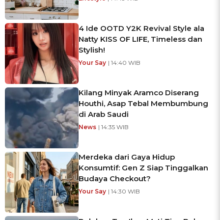
4 Ide OOTD Y2K Revival Style ala
Natty KISS OF LIFE, Timeless dan
Stylish!
Your Say
| 14:40 WIB
Kilang Minyak Aramco Diserang
Houthi, Asap Tebal Membumbung
di Arab Saudi
News
| 14:35 WIB
Merdeka dari Gaya Hidup
Konsumtif: Gen Z Siap Tinggalkan
Budaya Checkout?
Your Say
| 14:30 WIB