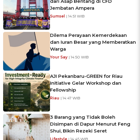
dari Asap Bentang di CFD
Jembatan Ampera
Sumsel
| 14:51 WIB
Dilema Perayaan Kemerdekaan
dan Iuran Besar yang Memberatkan
Warga
Your Say
| 14:50 WIB
AJI Pekanbaru-GREEN for Riau
Initiative Gelar Workshop dan
Fellowship
Riau
| 14:47 WIB
3 Barang yang Tidak Boleh
Disimpan di Dapur Menurut Feng
Shui, Bikin Rezeki Seret
Lifestyle
| 14:45 WIB