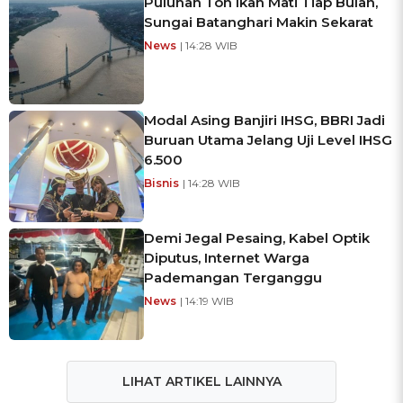
Puluhan Ton Ikan Mati Tiap Bulan,
Sungai Batanghari Makin Sekarat
News
| 14:28 WIB
Modal Asing Banjiri IHSG, BBRI Jadi
Buruan Utama Jelang Uji Level IHSG
6.500
Bisnis
| 14:28 WIB
Demi Jegal Pesaing, Kabel Optik
Diputus, Internet Warga
Pademangan Terganggu
News
| 14:19 WIB
LIHAT ARTIKEL LAINNYA