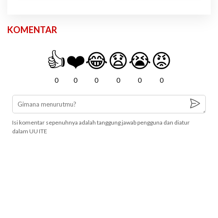
KOMENTAR
👍
❤️
😂
😧
😭
😡
0
0
0
0
0
0
Isi komentar sepenuhnya adalah tanggung jawab pengguna dan diatur
dalam UU ITE