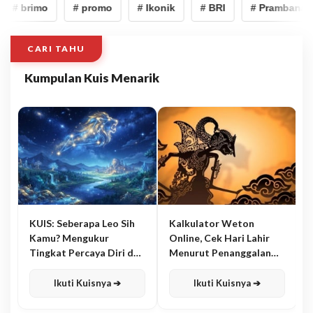
# brimo
# promo
# Ikonik
# BRI
# Prambanan ja
CARI TAHU
Kumpulan Kuis Menarik
KUIS: Seberapa Leo Sih
Kalkulator Weton
Kamu? Mengukur
Online, Cek Hari Lahir
Tingkat Percaya Diri dan
Menurut Penanggalan
Karisma
Jawa
Ikuti Kuisnya ➔
Ikuti Kuisnya ➔