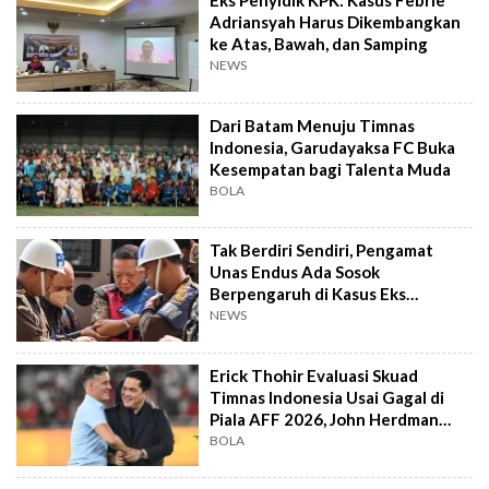
Eks Penyidik KPK: Kasus Febrie
Adriansyah Harus Dikembangkan
ke Atas, Bawah, dan Samping
NEWS
Dari Batam Menuju Timnas
Indonesia, Garudayaksa FC Buka
Kesempatan bagi Talenta Muda
BOLA
Tak Berdiri Sendiri, Pengamat
Unas Endus Ada Sosok
Berpengaruh di Kasus Eks
Jampidsus
NEWS
Erick Thohir Evaluasi Skuad
Timnas Indonesia Usai Gagal di
Piala AFF 2026, John Herdman
Out?
BOLA