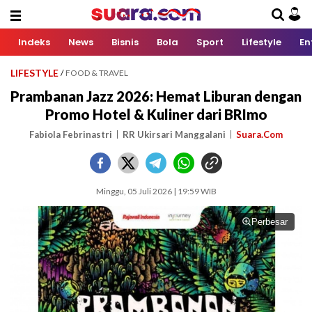
Indeks
News
Bisnis
Bola
Sport
Lifestyle
En
LIFESTYLE
/
FOOD & TRAVEL
Prambanan Jazz 2026: Hemat Liburan dengan
Promo Hotel & Kuliner dari BRImo
Fabiola Febrinastri
RR Ukirsari Manggalani
Suara.Com
Minggu, 05 Juli 2026 | 19:59 WIB
Perbesar