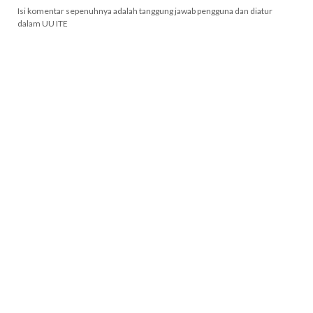
Isi komentar sepenuhnya adalah tanggung jawab pengguna dan diatur
dalam UU ITE