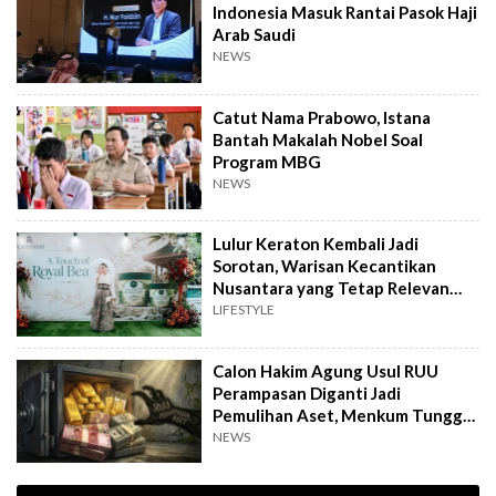
Indonesia Masuk Rantai Pasok Haji
Arab Saudi
NEWS
Catut Nama Prabowo, Istana
Bantah Makalah Nobel Soal
Program MBG
NEWS
Lulur Keraton Kembali Jadi
Sorotan, Warisan Kecantikan
Nusantara yang Tetap Relevan
hingga Kini
LIFESTYLE
Calon Hakim Agung Usul RUU
Perampasan Diganti Jadi
Pemulihan Aset, Menkum Tunggu
Langkah DPR
NEWS