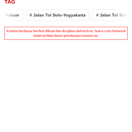
TAG
 Makam
# Jalan Tol Solo-Yogyakarta
# Jalan Tol Solo - J