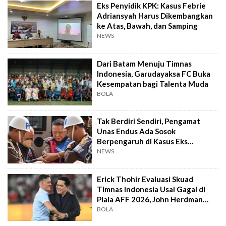
Eks Penyidik KPK: Kasus Febrie
Adriansyah Harus Dikembangkan
ke Atas, Bawah, dan Samping
NEWS
Dari Batam Menuju Timnas
Indonesia, Garudayaksa FC Buka
Kesempatan bagi Talenta Muda
BOLA
Tak Berdiri Sendiri, Pengamat
Unas Endus Ada Sosok
Berpengaruh di Kasus Eks
Jampidsus
NEWS
Erick Thohir Evaluasi Skuad
Timnas Indonesia Usai Gagal di
Piala AFF 2026, John Herdman
Out?
BOLA