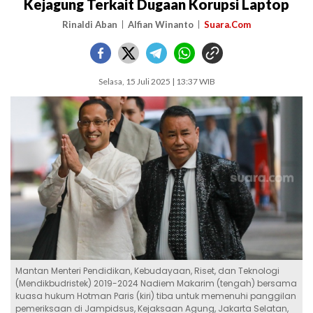
Kejagung Terkait Dugaan Korupsi Laptop
Rinaldi Aban
Alfian Winanto
Suara.Com
Selasa, 15 Juli 2025 | 13:37 WIB
Mantan Menteri Pendidikan, Kebudayaan, Riset, dan Teknologi
(Mendikbudristek) 2019-2024 Nadiem Makarim (tengah) bersama
kuasa hukum Hotman Paris (kiri) tiba untuk memenuhi panggilan
pemeriksaan di Jampidsus, Kejaksaan Agung, Jakarta Selatan,