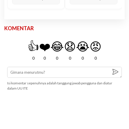
KOMENTAR
👍
❤️
😂
😧
😭
😡
0
0
0
0
0
0
Isi komentar sepenuhnya adalah tanggung jawab pengguna dan diatur
dalam UU ITE