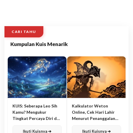
CARI TAHU
Kumpulan Kuis Menarik
KUIS: Seberapa Leo Sih
Kalkulator Weton
Kamu? Mengukur
Online, Cek Hari Lahir
Tingkat Percaya Diri dan
Menurut Penanggalan
Karisma
Jawa
Ikuti Kuisnya ➔
Ikuti Kuisnya ➔