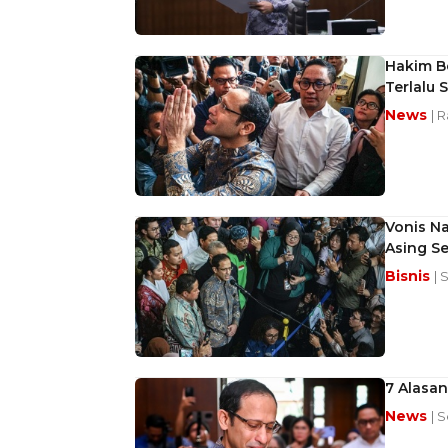
Hakim B
Terlalu 
News
| R
Vonis Na
Asing S
Bisnis
| 
7 Alasa
News
| 