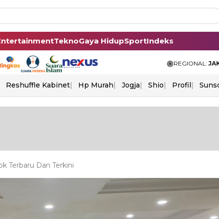
Entertainment
Tekno
Gaya Hidup
Sport
Indeks
REGIONAL:
JA
Reshuffle Kabinet
Hp Murah
Jogja
Shio
Profil
Suns
 Terbaru Dan Terkini