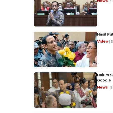
News
| 
Hasil Pu
Video
| 
Hakim S
Google
News
| 