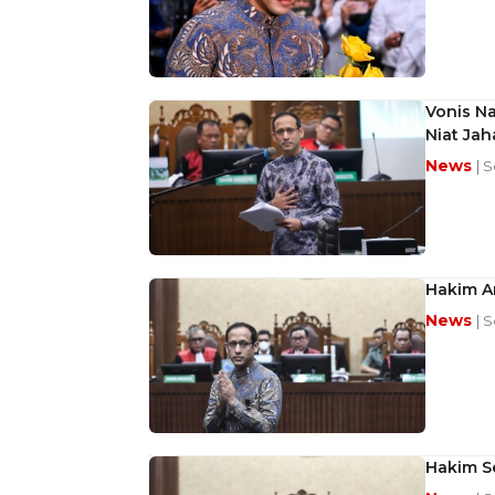
Vonis Na
Niat Jah
News
| 
Hakim A
News
| 
Hakim S