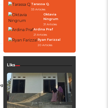
Tarassa Q.
33 Articles
Oktavia
Ningrum
31 Articles
Ardina Praf
21 Articles
Ryan Farizzal
20 Articles
Liks
ng