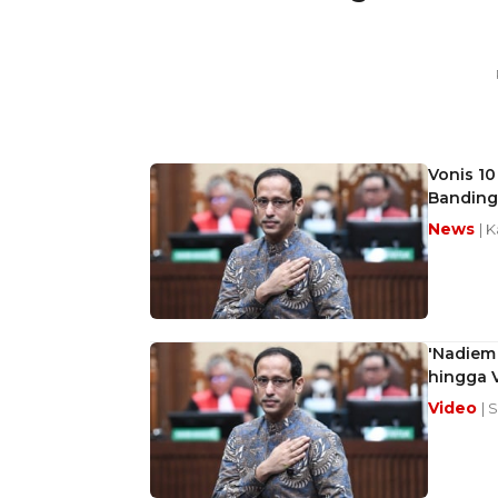
Vonis 10
Banding
News
| K
'Nadiem
hingga V
Video
| 