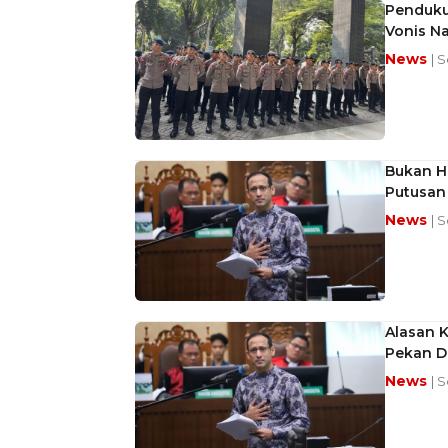
Pendukun
Vonis N
News
| 
Bukan H
Putusan
News
| S
Alasan 
Pekan 
News
| 