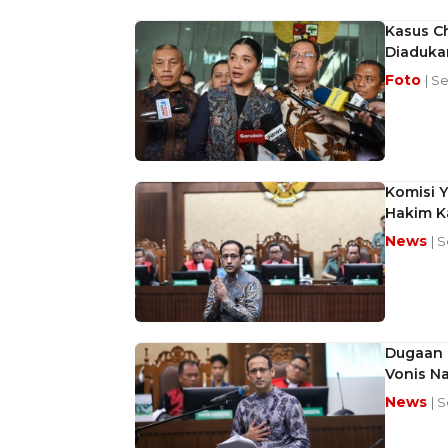
Kasus C
Diaduka
Foto
| S
Komisi Y
Hakim K
News
| S
Dugaan 
Vonis N
News
| S