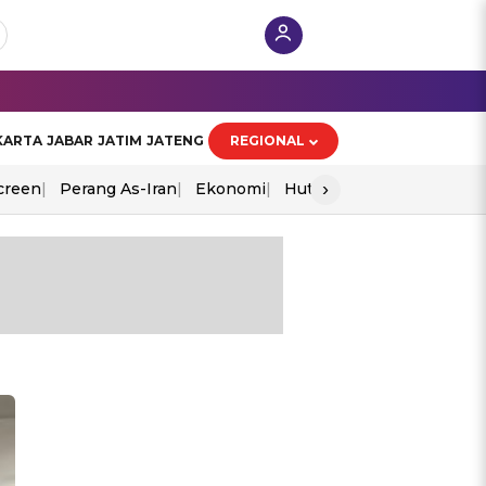
KARTA
JABAR
JATIM
JATENG
REGIONAL
›
creen
Perang As-Iran
Ekonomi
Hut Ri