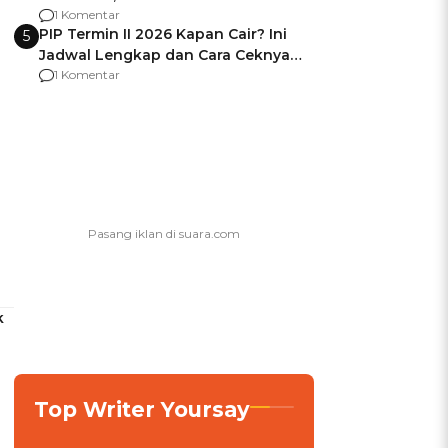
Berencana Pakai Jimat di Pakansari
1 Komentar
PIP Termin II 2026 Kapan Cair? Ini
5
Jadwal Lengkap dan Cara Ceknya
agar Dana Tidak Hangus!
1 Komentar
k
Top Writer Yoursay