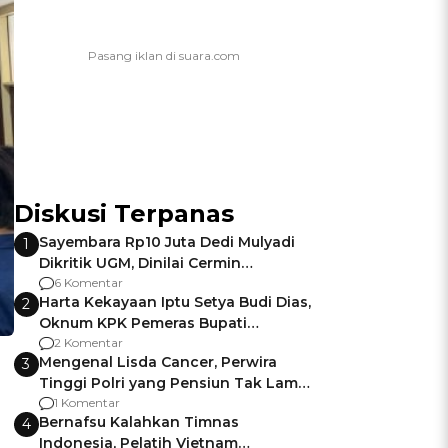
Diskusi Terpanas
Sayembara Rp10 Juta Dedi Mulyadi
1
Dikritik UGM, Dinilai Cermin
Gagalnya Negara Jamin Keamanan
6 Komentar
Harta Kekayaan Iptu Setya Budi Dias,
2
Oknum KPK Pemeras Bupati
Pemalang
2 Komentar
Mengenal Lisda Cancer, Perwira
3
Tinggi Polri yang Pensiun Tak Lama
Usai Jadi Brigjen
1 Komentar
Bernafsu Kalahkan Timnas
4
Indonesia, Pelatih Vietnam