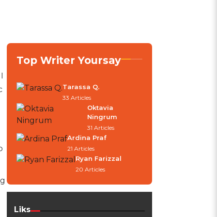
Top Writer Yoursay
I
Tarassa Q.
c
33 Articles
Oktavia
Ningrum
31 Articles
Ardina Praf
p
21 Articles
Ryan Farizzal
20 Articles
ng
Liks