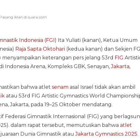
mnastik Indonesia
(
FGI
) Ita Yuliati (kanan), Ketua Umum
nesia)
Raja Sapta Oktohari
(kedua kanan) dan Sekjen FG
n) menyampaikan keterangan pers jelang 53rd
FIG
Artisti
i Indonesia Arena, Kompleks GBK, Senayan,
Jakarta
,
mastikan bahwa atlet
senam
asal Israel tidak akan ambil
ik
atau 53rd FIG Artistic Gymnastics World Championshi
rena, Jakarta, pada 19–25 Oktober mendatang.
if Federasi Gimnastik Internasional (FIG) yang berlagsu
/2025). dalam rapat tersebut, memutuskan bahwa
atlet
ejuaraan Dunia Gimnastik atau
Jakarta Gymnastics 2025
.