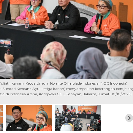
Yuliati (kanan), Ketua Umum Komite Olimpiade Indonesia (NOC Indonesia)
Sri Sundari Kencana Ayu (ketiga kanan) menyampaikan keterangan pers jelan
25 di Indonesia Arena, Kompleks GBK, Senayan, Jakarta, Jumat (10/10/2025).