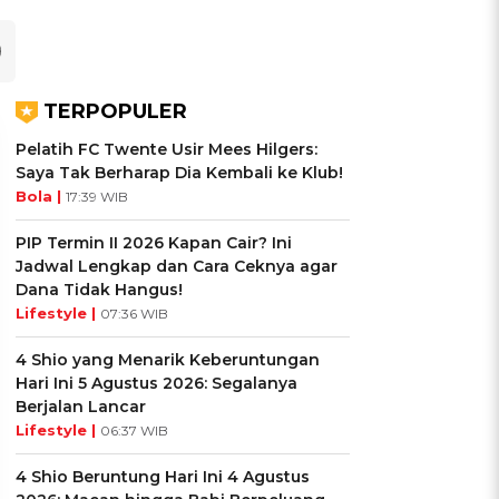
TERPOPULER
Pelatih FC Twente Usir Mees Hilgers:
Saya Tak Berharap Dia Kembali ke Klub!
Bola |
17:39 WIB
PIP Termin II 2026 Kapan Cair? Ini
Jadwal Lengkap dan Cara Ceknya agar
Dana Tidak Hangus!
Lifestyle |
07:36 WIB
4 Shio yang Menarik Keberuntungan
Hari Ini 5 Agustus 2026: Segalanya
Berjalan Lancar
UIS: Sepatu Mana yang
KUIS: Seberapa Kenal
Lifestyle |
06:37 WIB
Cocok dengan
Kamu dengan Si Zodiak
Kepribadianmu?
Cancer?
4 Shio Beruntung Hari Ini 4 Agustus