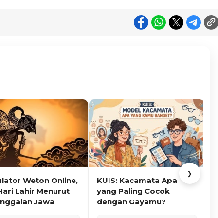
❯
ulator Weton Online,
KUIS: Kacamata Apa
K
Hari Lahir Menurut
yang Paling Cocok
nggalan Jawa
dengan Gayamu?