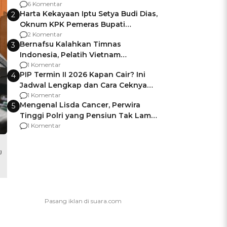
Gagalnya Negara Jamin Keamanan
6 Komentar
Harta Kekayaan Iptu Setya Budi Dias,
2
Oknum KPK Pemeras Bupati
Pemalang
2 Komentar
Bernafsu Kalahkan Timnas
3
Indonesia, Pelatih Vietnam
Berencana Pakai Jimat di Pakansari
1 Komentar
PIP Termin II 2026 Kapan Cair? Ini
4
Jadwal Lengkap dan Cara Ceknya
agar Dana Tidak Hangus!
1 Komentar
Mengenal Lisda Cancer, Perwira
5
Tinggi Polri yang Pensiun Tak Lama
Usai Jadi Brigjen
1 Komentar
g