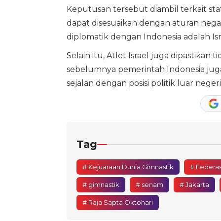
Keputusan tersebut diambil terkait st
dapat disesuaikan dengan aturan nega
diplomatik dengan Indonesia adalah Isr
Selain itu, Atlet Israel juga dipastika
sebelumnya pemerintah Indonesia juga
sejalan dengan posisi politik luar neg
Tag
# Kejuaraan Dunia Gimnastik
# Federas
# gimnastik
# senam
# Jakarta
# Raja Sapta Oktohari