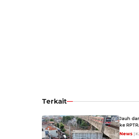
Terkait
Jauh da
ke RPTR
News
| 