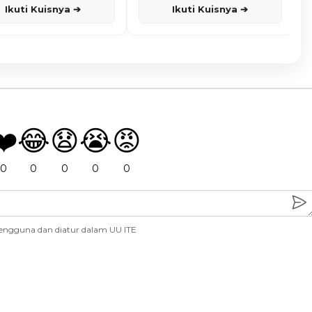
Ikuti Kuisnya ➔
Ikuti Kuisnya ➔
❤️
😂
😧
😭
😡
0
0
0
0
0
engguna dan diatur dalam UU ITE