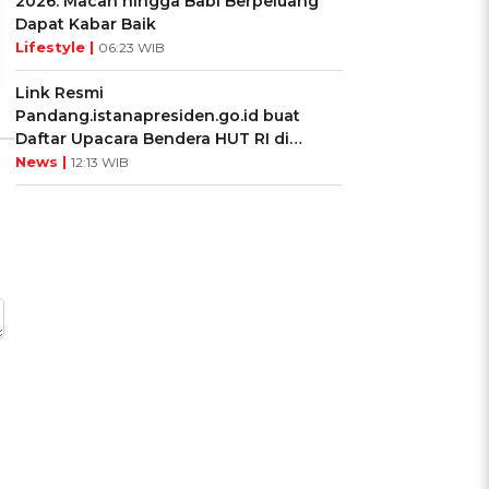
2026: Macan hingga Babi Berpeluang
Ikuti Kuisnya ➔
Ikuti Kuisnya ➔
Dapat Kabar Baik
Lifestyle |
06:23 WIB
Link Resmi
Pandang.istanapresiden.go.id buat
Daftar Upacara Bendera HUT RI di
Istana Negara
News |
12:13 WIB