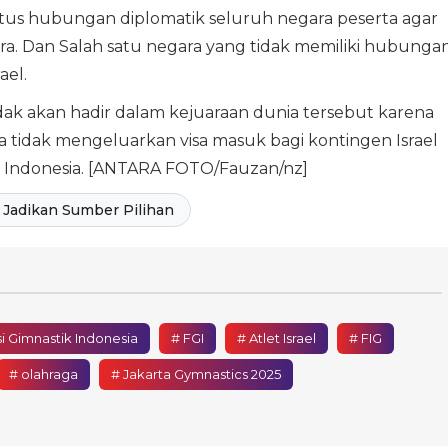
atus hubungan diplomatik seluruh negara peserta agar
ra. Dan Salah satu negara yang tidak memiliki hubunga
ael.
n tidak akan hadir dalam kejuaraan dunia tersebut karena
 tidak mengeluarkan visa masuk bagi kontingen Israel
eri Indonesia. [ANTARA FOTO/Fauzan/nz]
Jadikan Sumber Pilihan
i Gimnastik Indonesia
# FGI
# Atlet Israel
# FIG
# olahraga
# Jakarta Gymnastics 2025