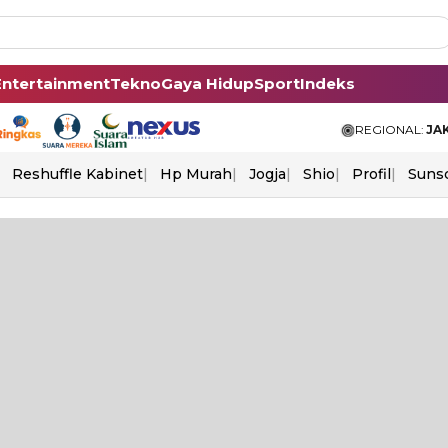
Entertainment
Tekno
Gaya Hidup
Sport
Indeks
REGIONAL:
JA
Reshuffle Kabinet
Hp Murah
Jogja
Shio
Profil
Suns