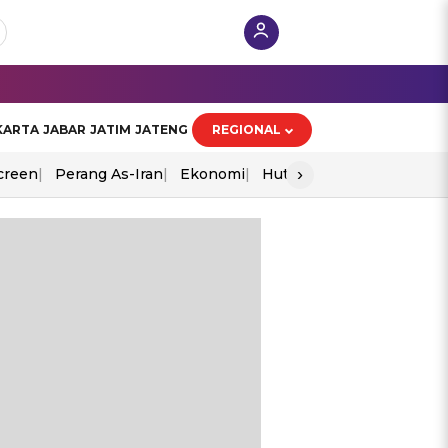
KARTA
JABAR
JATIM
JATENG
REGIONAL
›
creen
Perang As-Iran
Ekonomi
Hut Ri