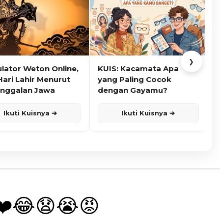
❯
ulator Weton Online,
KUIS: Kacamata Apa
K
Hari Lahir Menurut
yang Paling Cocok
nggalan Jawa
dengan Gayamu?
Ikuti Kuisnya ➔
Ikuti Kuisnya ➔
❤️
😂
😧
😭
😡