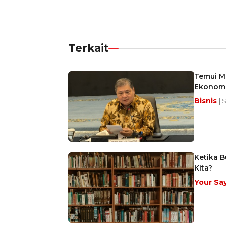
Terkait
Temui M
Ekonomi
Bisnis
| 
Ketika B
Kita?
Your Sa