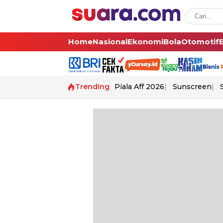
Home
Nasional
Ekonomi
Bola
Otomotif
Trending
Piala Aff 2026
Sunscreen