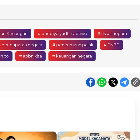
ian Keuangan
# purbaya yudhi sadewa
# fiskal negara
 pendapatan negara
# penerimaan pajak
# PNBP
ruto
# apbn kita
# keuangan negara