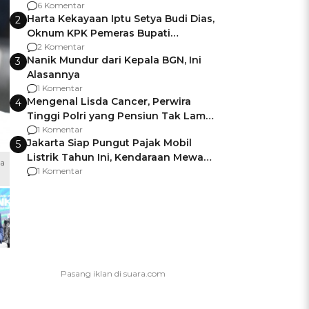
Gagalnya Negara Jamin Keamanan
6 Komentar
Harta Kekayaan Iptu Setya Budi Dias,
2
Oknum KPK Pemeras Bupati
Pemalang
2 Komentar
Nanik Mundur dari Kepala BGN, Ini
3
Alasannya
1 Komentar
Mengenal Lisda Cancer, Perwira
4
Tinggi Polri yang Pensiun Tak Lama
Usai Jadi Brigjen
1 Komentar
Jakarta Siap Pungut Pajak Mobil
5
Listrik Tahun Ini, Kendaraan Mewah
sa
Kena hingga 75% PKB
1 Komentar