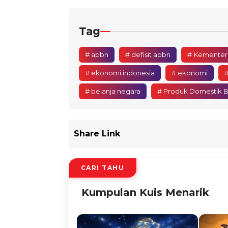
Tag
# apbn
# defisit apbn
# Kementer
# ekonomi indonesia
# ekonomi
#
# belanja negara
# Produk Domestik B
Share Link
CARI TAHU
Kumpulan Kuis Menarik