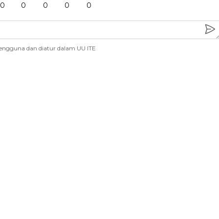
0
0
0
0
0
engguna dan diatur dalam UU ITE