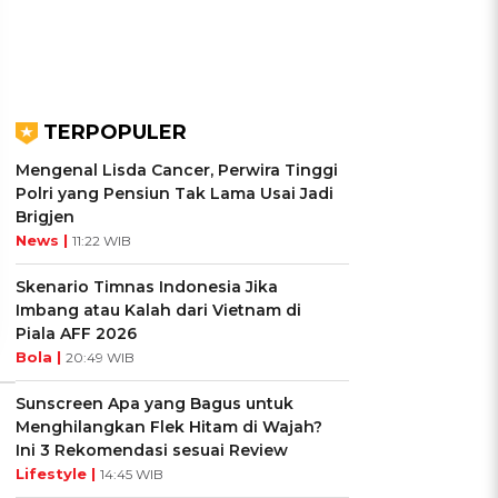
TERPOPULER
UIS: Sepatu Mana yang
KUIS: Seberapa Kenal
Mengenal Lisda Cancer, Perwira Tinggi
Cocok dengan
Kamu dengan Si Zodiak
Polri yang Pensiun Tak Lama Usai Jadi
Kepribadianmu?
Cancer?
Brigjen
News |
11:22 WIB
Ikuti Kuisnya ➔
Ikuti Kuisnya ➔
Skenario Timnas Indonesia Jika
Imbang atau Kalah dari Vietnam di
Piala AFF 2026
Bola |
20:49 WIB
Sunscreen Apa yang Bagus untuk
Menghilangkan Flek Hitam di Wajah?
Ini 3 Rekomendasi sesuai Review
Lifestyle |
14:45 WIB