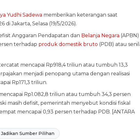
ya Yudhi Sadewa
memberikan keterangan saat
6 di Jakarta, Selasa (19/5/2026).
fisit Anggaran Pendapatan dan
Belanja Negara
(APBN)
ersen terhadap
produk domestik bruto
(PDB) atau senil
tercatat mencapai Rp918,4 triliun atau tumbuh 13,3
rpajakan menjadi penopang utama dengan realisasi
ai Rp171,3 triliun.
a mencapai Rp1.082,8 triliun atau tumbuh 34,3 persen
ki masih defisit, pemerintah menyebut kondisi fiskal
sempat mencapai 0,93 persen terhadap PDB. [ANTARA
Jadikan Sumber Pilihan