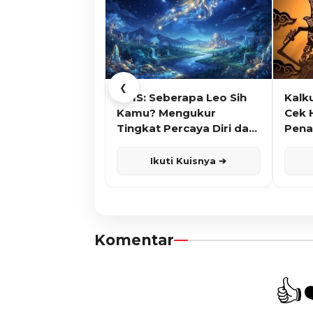
❮
KUIS: Seberapa Leo Sih
Kalk
Kamu? Mengukur
Cek 
Tingkat Percaya Diri dan
Pena
Karisma
Ikuti Kuisnya ➔
Komentar
👍