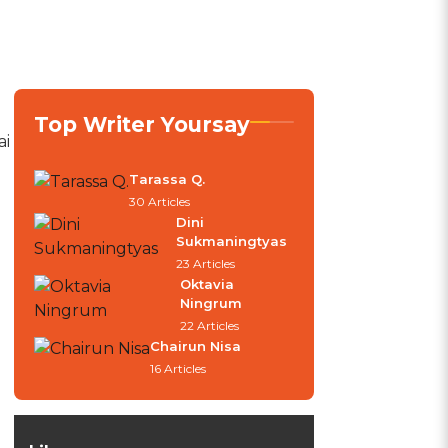
Top Writer Yoursay
ai
Tarassa Q.
30 Articles
Dini
Sukmaningtyas
23 Articles
Oktavia
Ningrum
22 Articles
Chairun Nisa
16 Articles