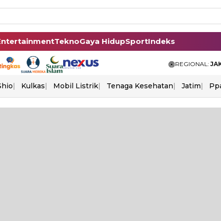
Entertainment
Tekno
Gaya Hidup
Sport
Indeks
REGIONAL:
JA
Shio
Kulkas
Mobil Listrik
Tenaga Kesehatan
Jatim
Pp