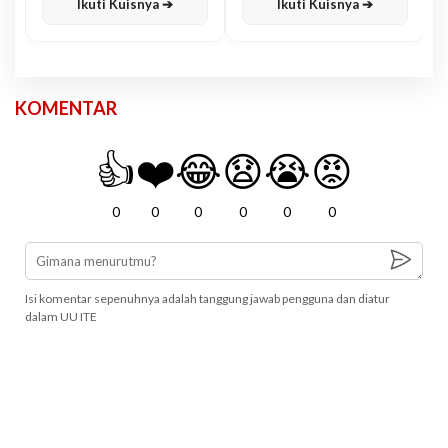
Ikuti Kuisnya ➔
Ikuti Kuisnya ➔
KOMENTAR
👍
❤️
😂
😧
😭
😡
0
0
0
0
0
0
Isi komentar sepenuhnya adalah tanggung jawab pengguna dan diatur
dalam UU ITE