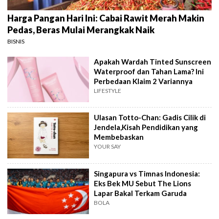
Harga Pangan Hari Ini: Cabai Rawit Merah Makin
Pedas, Beras Mulai Merangkak Naik
BISNIS
Apakah Wardah Tinted Sunscreen
Waterproof dan Tahan Lama? Ini
Perbedaan Klaim 2 Variannya
LIFESTYLE
Ulasan Totto-Chan: Gadis Cilik di
Jendela,Kisah Pendidikan yang
Membebaskan
YOUR SAY
Singapura vs Timnas Indonesia:
Eks Bek MU Sebut The Lions
Lapar Bakal Terkam Garuda
BOLA