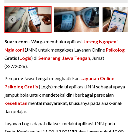
Suara.com -
Warga membuka aplikasi
Jateng Ngopeni
Nglakoni
(JNN) untuk mengakses Layanan Online
Psikolog
Gratis (
Logis
) di
Semarang
,
Jawa Tengah
, Jumat
(3/7/2026).
Pemprov Jawa Tengah menghadirkan
Layanan Online
Psikolog Gratis
(Logis) melalui aplikasi JNN sebagai upaya
jemput bola untuk mendeteksi dini berbagai persoalan
kesehatan
mental masyarakat, khususnya pada anak-anak
dan pelajar.
Layanan Logis dapat diakses melalui aplikasi JNN pada
Senin-Kamis pukul 11.00-13.00 WIB dan Jumat pukul 10.00-