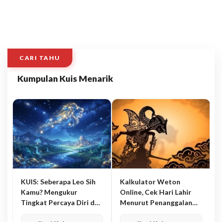
CARI TAHU
Kumpulan Kuis Menarik
KUIS: Seberapa Leo Sih
Kalkulator Weton
Kamu? Mengukur
Online, Cek Hari Lahir
Tingkat Percaya Diri dan
Menurut Penanggalan
Karisma
Jawa