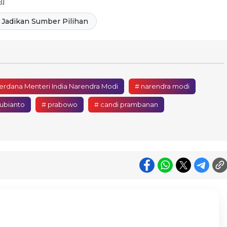
j]
Jadikan Sumber Pilihan
erdana Menteri India Narendra Modi
# narendra modi
ubianto
# prabowo
# candi prambanan