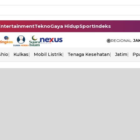
Entertainment
Tekno
Gaya Hidup
Sport
Indeks
REGIONAL:
JA
Shio
Kulkas
Mobil Listrik
Tenaga Kesehatan
Jatim
Pp