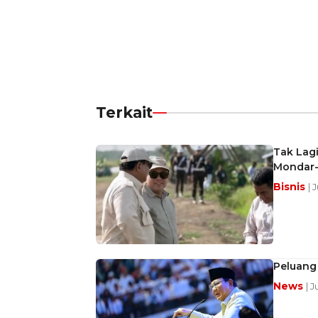
Terkait
Tak Lagi
Mondar-
Bisnis
| 
Peluang 
News
| 