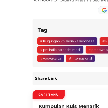
[ANTARA FOTO/Bayu Pratama S/sth/ws
Tag
# Kunjungan PM India ke Indonesia
# P
# pm india narendra modi
# prabowo s
# yogyakarta
# internasional
Share Link
CARI TAHU
Kumpulan Kuis Menarik