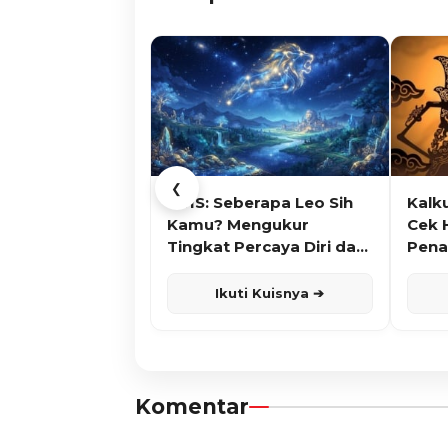
❮
KUIS: Seberapa Leo Sih
Kalk
Kamu? Mengukur
Cek 
Tingkat Percaya Diri dan
Pena
Karisma
Ikuti Kuisnya ➔
Komentar