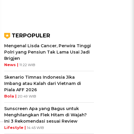
TERPOPULER
Mengenal Lisda Cancer, Perwira Tinggi
Polri yang Pensiun Tak Lama Usai Jadi
Brigjen
UIS: Sepatu Mana yang
KUIS: Seberapa Kenal
News |
11:22 WIB
Cocok dengan
Kamu dengan Si Zodiak
Kepribadianmu?
Cancer?
Skenario Timnas Indonesia Jika
Imbang atau Kalah dari Vietnam di
Ikuti Kuisnya ➔
Ikuti Kuisnya ➔
Piala AFF 2026
Bola |
20:49 WIB
Sunscreen Apa yang Bagus untuk
Menghilangkan Flek Hitam di Wajah?
Ini 3 Rekomendasi sesuai Review
Lifestyle |
14:45 WIB