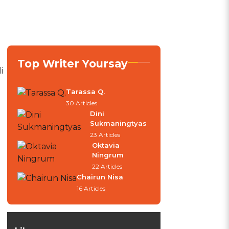
Top Writer Yoursay
i
Tarassa Q.
30 Articles
Dini
Sukmaningtyas
23 Articles
Oktavia
Ningrum
22 Articles
Chairun Nisa
16 Articles