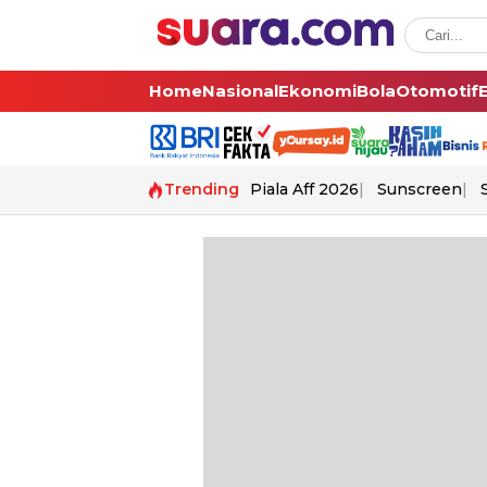
Home
Nasional
Ekonomi
Bola
Otomotif
Trending
Piala Aff 2026
Sunscreen