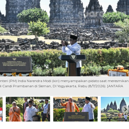
teri (PM) India Narendra Modi (kiri) menyampaikan pidato saat meresmikan
 di Candi Prambanan di Sleman, DI Yogyakarta, Rabu (8/7/2026). [ANTARA