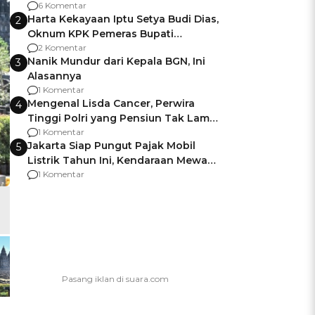
Gagalnya Negara Jamin Keamanan
6 Komentar
Harta Kekayaan Iptu Setya Budi Dias,
2
Oknum KPK Pemeras Bupati
Pemalang
2 Komentar
Nanik Mundur dari Kepala BGN, Ini
3
Alasannya
1 Komentar
Mengenal Lisda Cancer, Perwira
4
Tinggi Polri yang Pensiun Tak Lama
Usai Jadi Brigjen
1 Komentar
Jakarta Siap Pungut Pajak Mobil
5
Listrik Tahun Ini, Kendaraan Mewah
Kena hingga 75% PKB
1 Komentar