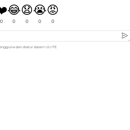
❤️
😂
😧
😭
😡
0
0
0
0
0
engguna dan diatur dalam UU ITE