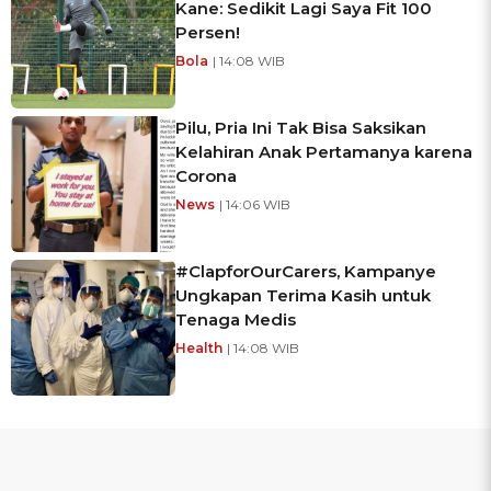
Kane: Sedikit Lagi Saya Fit 100
Persen!
Bola
| 14:08 WIB
Pilu, Pria Ini Tak Bisa Saksikan
Kelahiran Anak Pertamanya karena
Corona
News
| 14:06 WIB
#ClapforOurCarers, Kampanye
Ungkapan Terima Kasih untuk
Tenaga Medis
Health
| 14:08 WIB