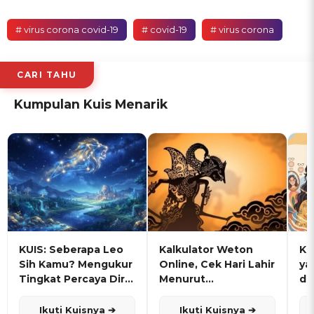
# virus corona covid-19
# covid-19
# virus corona
CARI TAHU
Kumpulan Kuis Menarik
KUIS: Seberapa Leo
Kalkulator Weton
KU
Sih Kamu? Mengukur
Online, Cek Hari Lahir
ya
Tingkat Percaya Diri
Menurut
de
dan Karisma
Penanggalan Jawa
Ikuti Kuisnya ➔
Ikuti Kuisnya ➔