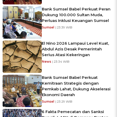
Bank Sumsel Babel Perkuat Peran
Dukung 100.000 Sultan Muda,
Perluas Inklusi Keuangan Sumsel
Sumsel
| 23:39 WIB
El Nino 2026 Lampaui Level Kuat,
Abdul Azis Desak Pemerintah
Serius Atasi Kekeringan
News
| 23:34 WIB
Bank Sumsel Babel Perkuat
Kemitraan Strategis dengan
Pemkab Lahat, Dukung Akselerasi
Ekonomi Daerah
Sumsel
| 23:29 WIB
6 Fakta Pemecatan dan Sanksi