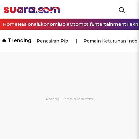
Home
Nasional
Ekonomi
Bola
Otomotif
Entertainment
Tekn
🔥 Trending
Pencairan Pip
Pemain Keturunan Indo