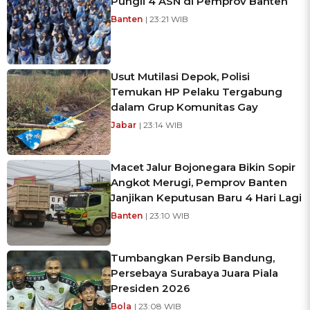
Pungli 4 ASN di Pemprov Banten
Banten
| 23:21 WIB
Usut Mutilasi Depok, Polisi
Temukan HP Pelaku Tergabung
dalam Grup Komunitas Gay
Jabar
| 23:14 WIB
Macet Jalur Bojonegara Bikin Sopir
Angkot Merugi, Pemprov Banten
Janjikan Keputusan Baru 4 Hari Lagi
Banten
| 23:10 WIB
Tumbangkan Persib Bandung,
Persebaya Surabaya Juara Piala
Presiden 2026
Bola
| 23:08 WIB