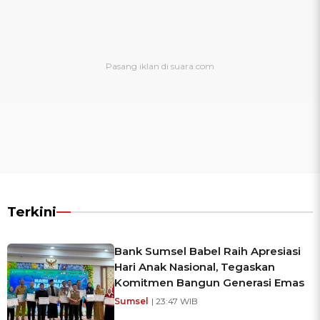
Terkini
Bank Sumsel Babel Raih Apresiasi
Hari Anak Nasional, Tegaskan
Komitmen Bangun Generasi Emas
Sumsel
| 23:47 WIB