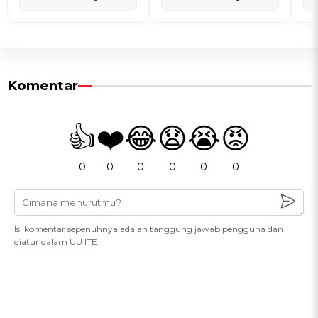
Komentar
👍
❤️
😂
😧
😭
😡
0
0
0
0
0
0
Isi komentar sepenuhnya adalah tanggung jawab pengguna dan
diatur dalam UU ITE