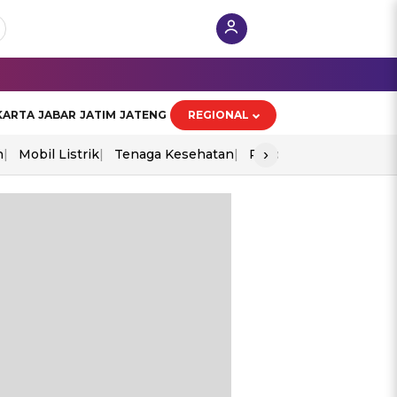
KARTA
JABAR
JATIM
JATENG
REGIONAL
›
n
Mobil Listrik
Tenaga Kesehatan
Piala Aff 2026
Ekono