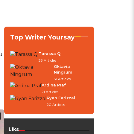
Top Writer Yoursay
Tarassa Q.
u
33 Articles
Oktavia
Ningrum
31 Articles
Ardina Praf
21 Articles
Ryan Farizzal
20 Articles
Liks