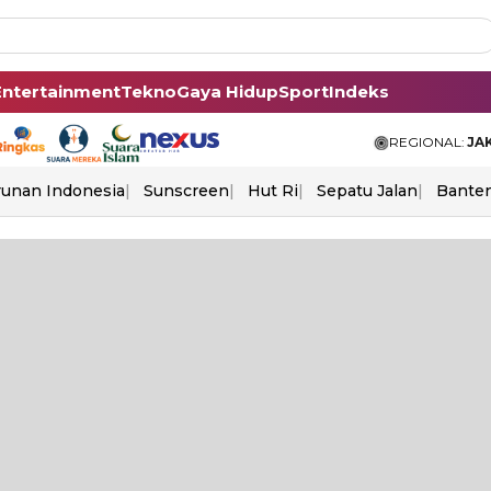
Entertainment
Tekno
Gaya Hidup
Sport
Indeks
REGIONAL:
JA
unan Indonesia
Sunscreen
Hut Ri
Sepatu Jalan
Bante