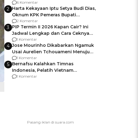
Gagalnya Negara Jamin Keamanan
6 Komentar
Harta Kekayaan Iptu Setya Budi Dias,
2
Oknum KPK Pemeras Bupati
Pemalang
2 Komentar
PIP Termin II 2026 Kapan Cair? Ini
3
Jadwal Lengkap dan Cara Ceknya
agar Dana Tidak Hangus!
1 Komentar
Jose Mourinho Dikabarkan Ngamuk
4
Usai Aurelien Tchouameni Menuju
Manchester United
1 Komentar
Bernafsu Kalahkan Timnas
5
Indonesia, Pelatih Vietnam
Berencana Pakai Jimat di Pakansari
1 Komentar