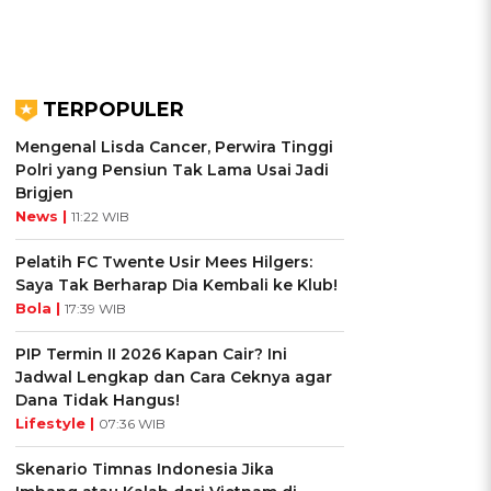
TERPOPULER
Mengenal Lisda Cancer, Perwira Tinggi
Polri yang Pensiun Tak Lama Usai Jadi
Brigjen
News |
11:22 WIB
Pelatih FC Twente Usir Mees Hilgers:
Saya Tak Berharap Dia Kembali ke Klub!
Bola |
17:39 WIB
PIP Termin II 2026 Kapan Cair? Ini
Jadwal Lengkap dan Cara Ceknya agar
Dana Tidak Hangus!
Lifestyle |
07:36 WIB
Skenario Timnas Indonesia Jika