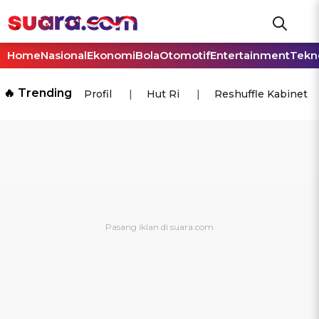
Home
Nasional
Ekonomi
Bola
Otomotif
Entertainment
Tekn
🔥 Trending
Profil
Hut Ri
Reshuffle Kabinet