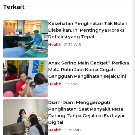
Terkait
Kesehatan Penglihatan Tak Boleh
Diabaikan, Ini Pentingnya Koreksi
Refraksi yang Tepat
Health
| 21:32 WIB
Anak Sering Main Gadget? Periksa
Mata Rutin Jadi Kunci Cegah
Gangguan Penglihatan sejak Dini
Health
| 15:52 WIB
Diam-Diam Menggerogoti
Penglihatan: Saat Penyakit Mata
Datang Tanpa Gejala di Era Layar
Digital
Health
| 15:39 WIB