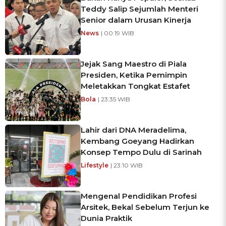
Teddy Salip Sejumlah Menteri
Senior dalam Urusan Kinerja
News
| 00:19 WIB
Jejak Sang Maestro di Piala
Presiden, Ketika Pemimpin
Meletakkan Tongkat Estafet
Bola
| 23:35 WIB
Lahir dari DNA Meradelima,
Kembang Goeyang Hadirkan
Konsep Tempo Dulu di Sarinah
Lifestyle
| 23:10 WIB
Mengenal Pendidikan Profesi
Arsitek, Bekal Sebelum Terjun ke
Dunia Praktik