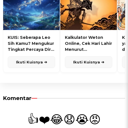
KUIS: Seberapa Leo
Kalkulator Weton
KU
Sih Kamu? Mengukur
Online, Cek Hari Lahir
ya
Tingkat Percaya Diri
Menurut
de
dan Karisma
Penanggalan Jawa
Ikuti Kuisnya ➔
Ikuti Kuisnya ➔
Komentar
👍
❤️
😂
😧
😭
😡