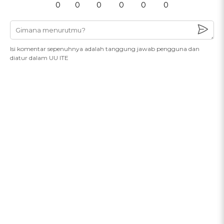
0
0
0
0
0
0
Isi komentar sepenuhnya adalah tanggung jawab pengguna dan
diatur dalam UU ITE