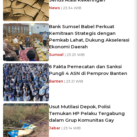
News
| 23:34 WIB
Bank Sumsel Babel Perkuat
Kemitraan Strategis dengan
Pemkab Lahat, Dukung Akselerasi
Ekonomi Daerah
Sumsel
| 23:29 WIB
6 Fakta Pemecatan dan Sanksi
Pungli 4 ASN di Pemprov Banten
Banten
| 23:21 WIB
Usut Mutilasi Depok, Polisi
Temukan HP Pelaku Tergabung
dalam Grup Komunitas Gay
Jabar
| 23:14 WIB