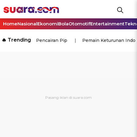
Home
Nasional
Ekonomi
Bola
Otomotif
Entertainment
Tekn
🔥 Trending
Pencairan Pip
Pemain Keturunan Indo