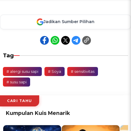
Jadikan Sumber Pilihan
Tag
# alergi susu sapi
# Soya
# sensitivitas
# susu sapi
CARI TAHU
Kumpulan Kuis Menarik