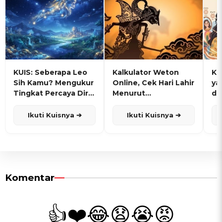
KUIS: Seberapa Leo
Kalkulator Weton
KU
Sih Kamu? Mengukur
Online, Cek Hari Lahir
ya
Tingkat Percaya Diri
Menurut
de
dan Karisma
Penanggalan Jawa
Ikuti Kuisnya ➔
Ikuti Kuisnya ➔
Komentar
👍
❤️
😂
😧
😭
😡