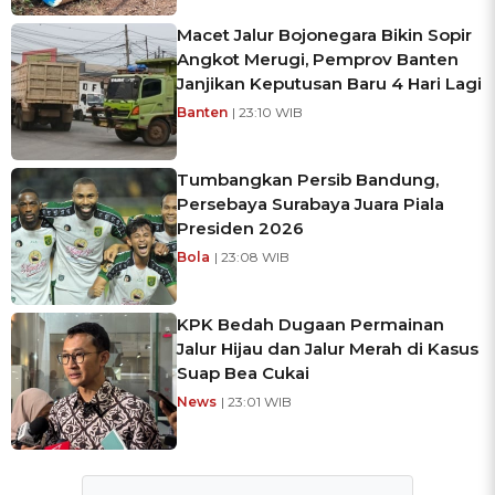
Macet Jalur Bojonegara Bikin Sopir
Angkot Merugi, Pemprov Banten
Janjikan Keputusan Baru 4 Hari Lagi
Banten
| 23:10 WIB
Tumbangkan Persib Bandung,
Persebaya Surabaya Juara Piala
Presiden 2026
Bola
| 23:08 WIB
KPK Bedah Dugaan Permainan
Jalur Hijau dan Jalur Merah di Kasus
Suap Bea Cukai
News
| 23:01 WIB