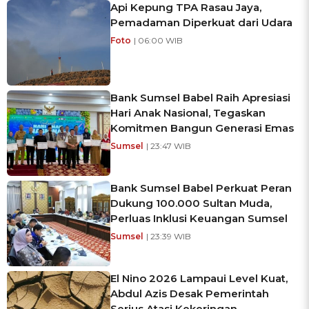
Api Kepung TPA Rasau Jaya,
Pemadaman Diperkuat dari Udara
Foto
| 06:00 WIB
Bank Sumsel Babel Raih Apresiasi
Hari Anak Nasional, Tegaskan
Komitmen Bangun Generasi Emas
Sumsel
| 23:47 WIB
Bank Sumsel Babel Perkuat Peran
Dukung 100.000 Sultan Muda,
Perluas Inklusi Keuangan Sumsel
Sumsel
| 23:39 WIB
El Nino 2026 Lampaui Level Kuat,
Abdul Azis Desak Pemerintah
Serius Atasi Kekeringan