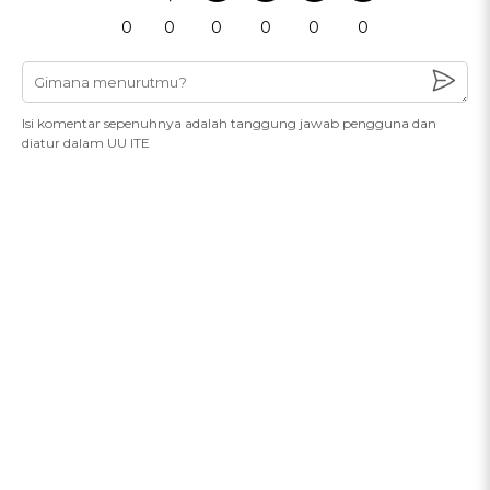
0
0
0
0
0
0
Isi komentar sepenuhnya adalah tanggung jawab pengguna dan
diatur dalam UU ITE