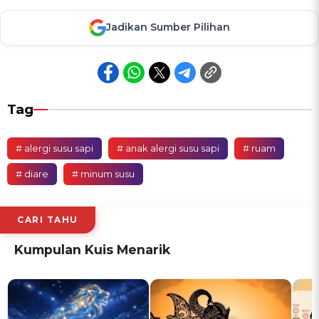
Jadikan Sumber Pilihan
Tag
# alergi susu sapi
# anak alergi susu sapi
# ruam
# diare
# minum susu
CARI TAHU
Kumpulan Kuis Menarik