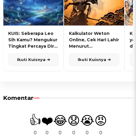
KUIS: Seberapa Leo
Kalkulator Weton
KU
Sih Kamu? Mengukur
Online, Cek Hari Lahir
ya
Tingkat Percaya Diri
Menurut
de
dan Karisma
Penanggalan Jawa
Ikuti Kuisnya ➔
Ikuti Kuisnya ➔
Komentar
👍
❤️
😂
😧
😭
😡
0
0
0
0
0
0