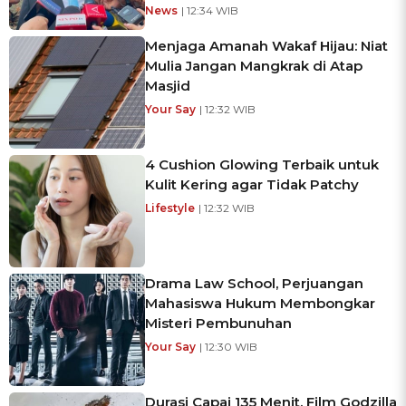
News
| 12:34 WIB
Menjaga Amanah Wakaf Hijau: Niat
Mulia Jangan Mangkrak di Atap
Masjid
Your Say
| 12:32 WIB
4 Cushion Glowing Terbaik untuk
Kulit Kering agar Tidak Patchy
Lifestyle
| 12:32 WIB
Drama Law School, Perjuangan
Mahasiswa Hukum Membongkar
Misteri Pembunuhan
Your Say
| 12:30 WIB
Durasi Capai 135 Menit, Film Godzilla