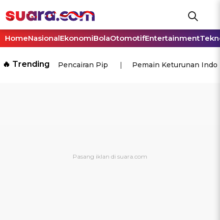
Home
Nasional
Ekonomi
Bola
Otomotif
Entertainment
Tekn
🔥 Trending
Pencairan Pip
Pemain Keturunan Indo