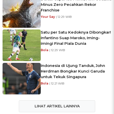
Minus Zero Pecahkan Rekor
Franchise
Your Say
| 12:29 WIB
Satu per Satu Kedoknya Dibongkar!
Infantino Suap Maroko, Iming-
imingi Final Piala Dunia
Bola
| 12:29 WIB
Indonesia di Ujung Tanduk, John
Herdman Bongkar Kunci Garuda
untuk Tekuk Singapura
Bola
| 12:21 WIB
LIHAT ARTIKEL LAINNYA