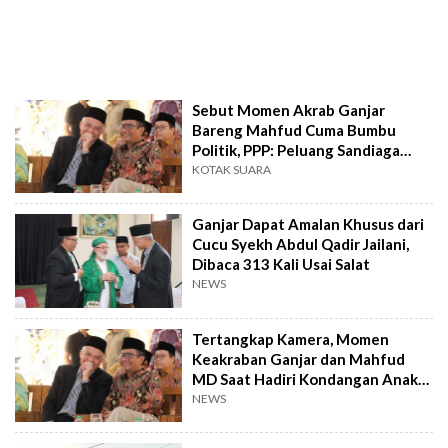
Sebut Momen Akrab Ganjar
Bareng Mahfud Cuma Bumbu
Politik, PPP: Peluang Sandiaga
Bacawapres Masih Ada
KOTAK SUARA
Ganjar Dapat Amalan Khusus dari
Cucu Syekh Abdul Qadir Jailani,
Dibaca 313 Kali Usai Salat
NEWS
Tertangkap Kamera, Momen
Keakraban Ganjar dan Mahfud
MD Saat Hadiri Kondangan Anak
Kyai di Cirebon
NEWS