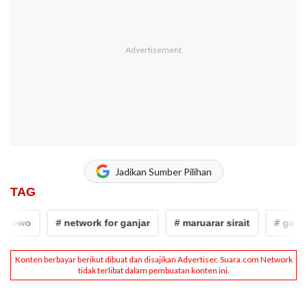
Jadikan Sumber Pilihan
TAG
anowo
# network for ganjar
# maruarar sirait
# ganjar