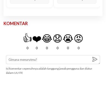
KOMENTAR
👍
❤️
😂
😧
😭
😡
0
0
0
0
0
0
Isi komentar sepenuhnya adalah tanggung jawab pengguna dan diatur
dalam UU ITE