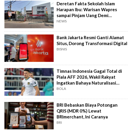
Deretan Fakta Sekolah Islam
Harapan Ibu: Warisan Wapres
sampai Pinjam Uang Demi
Lapangan Padel
NEWS
Bank Jakarta Resmi Ganti Alamat
Situs, Dorong Transformasi Digital
BISNIS
Timnas Indonesia Gagal Total di
Piala AFF 2026, Wakil Rakyat
Ingatkan Bahaya Naturalisasi
Instan
BOLA
BRI Bebaskan Biaya Potongan
QRIS (MDR 0%) Lewat
BRImerchant, Ini Caranya
BRI