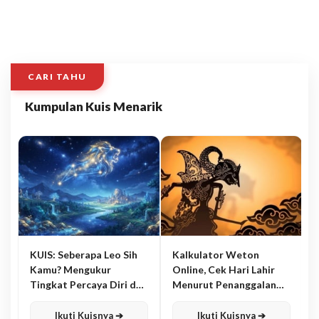
CARI TAHU
Kumpulan Kuis Menarik
KUIS: Seberapa Leo Sih
Kalkulator Weton
Kamu? Mengukur
Online, Cek Hari Lahir
Tingkat Percaya Diri dan
Menurut Penanggalan
Karisma
Jawa
Ikuti Kuisnya ➔
Ikuti Kuisnya ➔