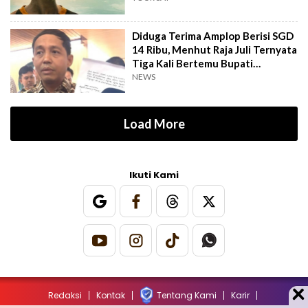
Diduga Terima Amplop Berisi SGD
14 Ribu, Menhut Raja Juli Ternyata
Tiga Kali Bertemu Bupati
Kuansing
NEWS
Load More
Ikuti Kami
Redaksi
Kontak
Tentang Kami
Karir