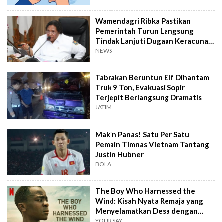
Wamendagri Ribka Pastikan
Pemerintah Turun Langsung
Tindak Lanjuti Dugaan Keracunan
Makanan Jayapura
NEWS
Tabrakan Beruntun Elf Dihantam
Truk 9 Ton, Evakuasi Sopir
Terjepit Berlangsung Dramatis
JATIM
Makin Panas! Satu Per Satu
Pemain Timnas Vietnam Tantang
Justin Hubner
BOLA
The Boy Who Harnessed the
Wind: Kisah Nyata Remaja yang
Menyelamatkan Desa dengan
Kincir Angin
YOUR SAY