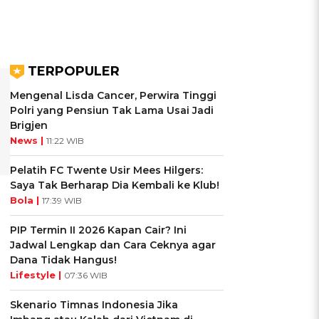
TERPOPULER
Mengenal Lisda Cancer, Perwira Tinggi
Polri yang Pensiun Tak Lama Usai Jadi
Brigjen
News |
11:22 WIB
Pelatih FC Twente Usir Mees Hilgers:
Saya Tak Berharap Dia Kembali ke Klub!
Bola |
17:39 WIB
PIP Termin II 2026 Kapan Cair? Ini
Jadwal Lengkap dan Cara Ceknya agar
Dana Tidak Hangus!
Lifestyle |
07:36 WIB
Skenario Timnas Indonesia Jika