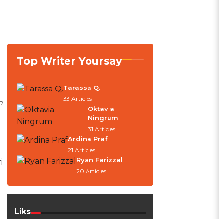
Top Writer Yoursay
Tarassa Q.
33 Articles
n
Oktavia
Ningrum
31 Articles
Ardina Praf
21 Articles
Ryan Farizzal
i
20 Articles
Liks