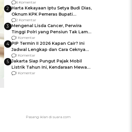
Gagalnya Negara Jamin Keamanan
6 Komentar
Harta Kekayaan Iptu Setya Budi Dias,
2
Oknum KPK Pemeras Bupati
Pemalang
2 Komentar
Mengenal Lisda Cancer, Perwira
3
Tinggi Polri yang Pensiun Tak Lama
Usai Jadi Brigjen
1 Komentar
PIP Termin II 2026 Kapan Cair? Ini
4
Jadwal Lengkap dan Cara Ceknya
agar Dana Tidak Hangus!
1 Komentar
Jakarta Siap Pungut Pajak Mobil
5
Listrik Tahun Ini, Kendaraan Mewah
Kena hingga 75% PKB
1 Komentar