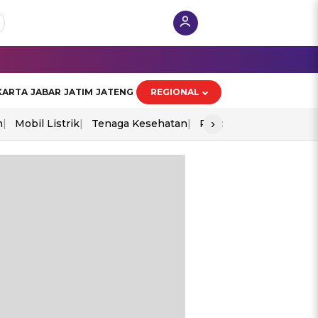
KARTA
JABAR
JATIM
JATENG
REGIONAL
›
n
Mobil Listrik
Tenaga Kesehatan
Piala Aff 2026
Ekono