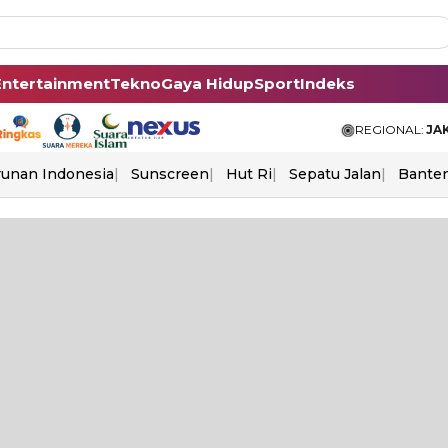
Entertainment
Tekno
Gaya Hidup
Sport
Indeks
REGIONAL:
JA
unan Indonesia
Sunscreen
Hut Ri
Sepatu Jalan
Bante