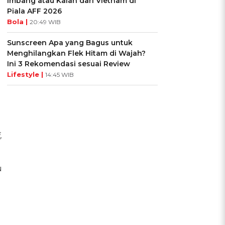
Imbang atau Kalah dari Vietnam di
Piala AFF 2026
Bola |
20:49 WIB
Sunscreen Apa yang Bagus untuk
Menghilangkan Flek Hitam di Wajah?
Ini 3 Rekomendasi sesuai Review
Lifestyle |
14:45 WIB
,
u