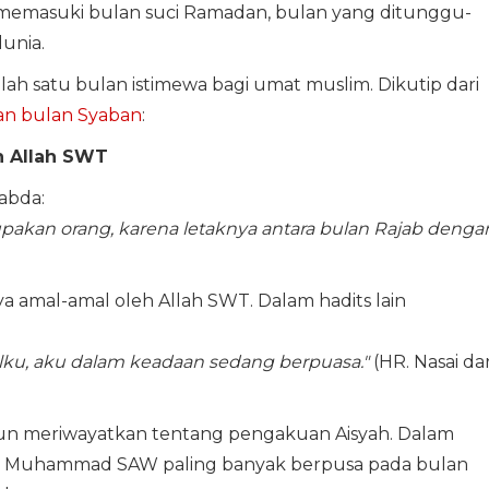
n memasuki bulan suci Ramadan, bulan yang ditunggu-
unia.
lah satu bulan istimewa bagi umat muslim. Dikutip dari
an bulan Syaban
:
h Allah SWT
abda:
upakan orang, karena letaknya antara bulan Rajab denga
 amal-amal oleh Allah SWT. Dalam hadits lain
ku, aku dalam keadaan sedang berpuasa."
(HR. Nasai dar
pun meriwayatkan tentang pengakuan Aisyah. Dalam
bi Muhammad SAW paling banyak berpusa pada bulan