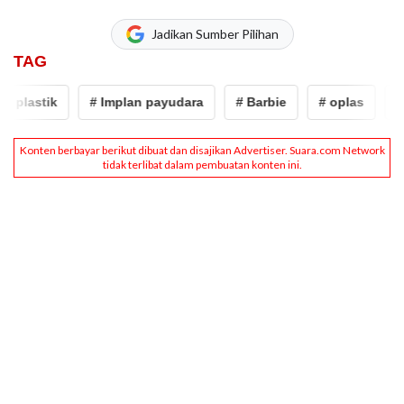
Jadikan Sumber Pilihan
TAG
plastik
# Implan payudara
# Barbie
# oplas
# O