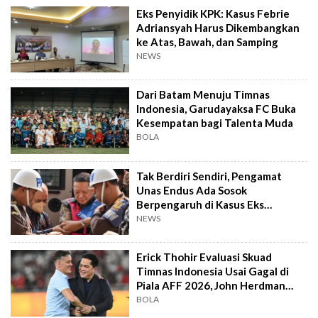
Eks Penyidik KPK: Kasus Febrie
Adriansyah Harus Dikembangkan
ke Atas, Bawah, dan Samping
NEWS
Dari Batam Menuju Timnas
Indonesia, Garudayaksa FC Buka
Kesempatan bagi Talenta Muda
BOLA
Tak Berdiri Sendiri, Pengamat
Unas Endus Ada Sosok
Berpengaruh di Kasus Eks
Jampidsus
NEWS
Erick Thohir Evaluasi Skuad
Timnas Indonesia Usai Gagal di
Piala AFF 2026, John Herdman
Out?
BOLA