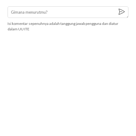
Isi komentar sepenuhnya adalah tanggung jawab pengguna dan diatur
dalam UU ITE