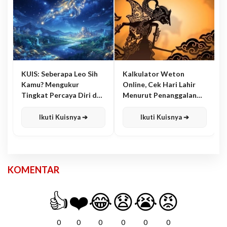
KUIS: Seberapa Leo Sih
Kalkulator Weton
Kamu? Mengukur
Online, Cek Hari Lahir
Tingkat Percaya Diri dan
Menurut Penanggalan
Karisma
Jawa
Ikuti Kuisnya ➔
Ikuti Kuisnya ➔
KOMENTAR
👍
❤️
😂
😧
😭
😡
0
0
0
0
0
0