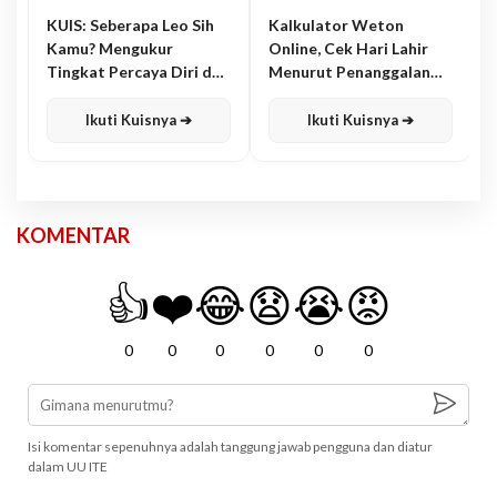
KUIS: Seberapa Leo Sih
Kalkulator Weton
Kamu? Mengukur
Online, Cek Hari Lahir
Tingkat Percaya Diri dan
Menurut Penanggalan
Karisma
Jawa
Ikuti Kuisnya ➔
Ikuti Kuisnya ➔
KOMENTAR
👍
❤️
😂
😧
😭
😡
0
0
0
0
0
0
Isi komentar sepenuhnya adalah tanggung jawab pengguna dan diatur
dalam UU ITE