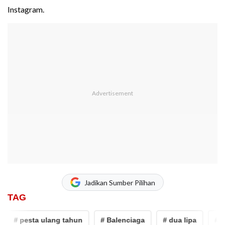
Instagram.
Jadikan Sumber Pilihan
TAG
# pesta ulang tahun
# Balenciaga
# dua lipa
# Anw