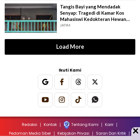
Tangis Bayi yang Mendadak
Senyap: Tragedi di Kamar Kos
Mahasiswi Kedokteran Hewan
Surabaya
JATIM
Load More
Ikuti Kami
Redaksi
Kontak
Tentang Kami
Karir
Pedoman Media Siber
Kebijakan Privasi
Saran Dan Kritik