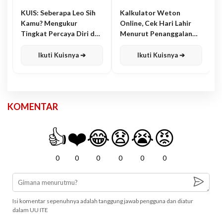
KUIS: Seberapa Leo Sih
Kalkulator Weton
Kamu? Mengukur
Online, Cek Hari Lahir
Tingkat Percaya Diri dan
Menurut Penanggalan
Karisma
Jawa
Ikuti Kuisnya ➔
Ikuti Kuisnya ➔
KOMENTAR
👍
❤️
😂
😧
😭
😡
0
0
0
0
0
0
Isi komentar sepenuhnya adalah tanggung jawab pengguna dan diatur
dalam UU ITE