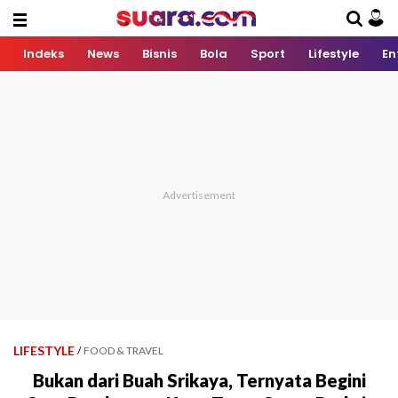
Indeks
News
Bisnis
Bola
Sport
Lifestyle
En
LIFESTYLE
/
FOOD & TRAVEL
Bukan dari Buah Srikaya, Ternyata Begini