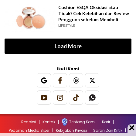
Cushion ESQA Oksidasi atau
Tidak? Cek Kelebihan dan Review
Pengguna sebelum Membeli
LIFESTYLE
Load More
Ikuti Kami
Redaksi
Kontak
Tentang Kami
Karir
Pedoman Media Siber
Kebijakan Privasi
Saran Dan Kritik