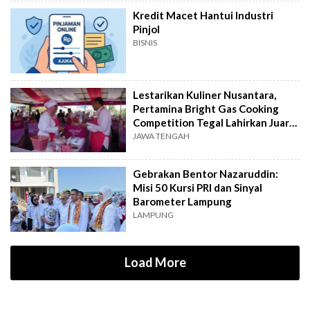
Kredit Macet Hantui Industri
Pinjol
BISNIS
Lestarikan Kuliner Nusantara,
Pertamina Bright Gas Cooking
Competition Tegal Lahirkan Juara
Baru
JAWA TENGAH
Gebrakan Bentor Nazaruddin:
Misi 50 Kursi PRI dan Sinyal
Barometer Lampung
LAMPUNG
Load More