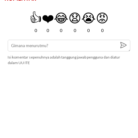
👍
❤️
😂
😧
😭
😡
0
0
0
0
0
0
Isi komentar sepenuhnya adalah tanggung jawab pengguna dan diatur
dalam UU ITE