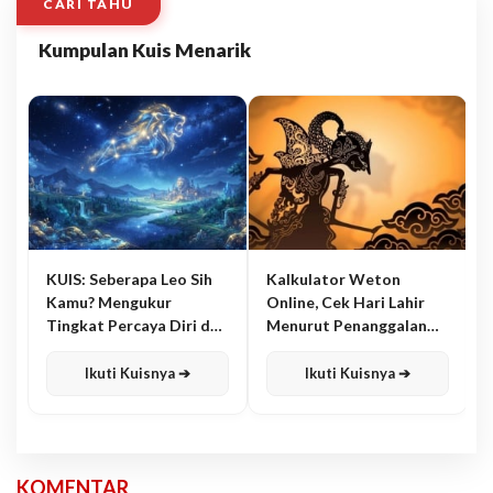
CARI TAHU
Kumpulan Kuis Menarik
KUIS: Seberapa Leo Sih
Kalkulator Weton
Kamu? Mengukur
Online, Cek Hari Lahir
Tingkat Percaya Diri dan
Menurut Penanggalan
Karisma
Jawa
Ikuti Kuisnya ➔
Ikuti Kuisnya ➔
KOMENTAR