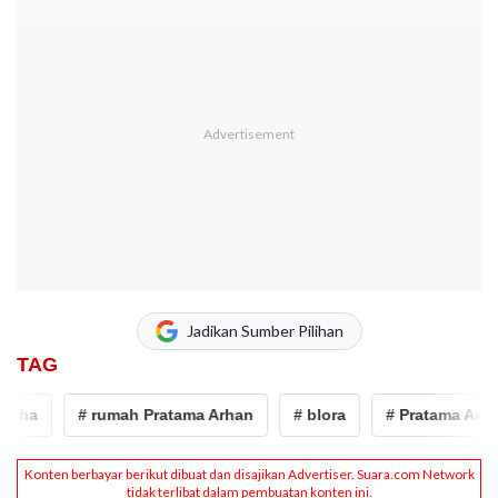
Jadikan Sumber Pilihan
TAG
a
# rumah Pratama Arhan
# blora
# Pratama Arhan