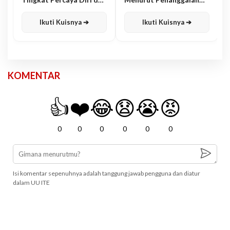
Karisma
Jawa
Ikuti Kuisnya ➔
Ikuti Kuisnya ➔
KOMENTAR
👍
❤️
😂
😧
😭
😡
0
0
0
0
0
0
Isi komentar sepenuhnya adalah tanggung jawab pengguna dan diatur
dalam UU ITE