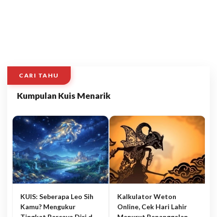
CARI TAHU
Kumpulan Kuis Menarik
KUIS: Seberapa Leo Sih
Kalkulator Weton
Kamu? Mengukur
Online, Cek Hari Lahir
Tingkat Percaya Diri dan
Menurut Penanggalan