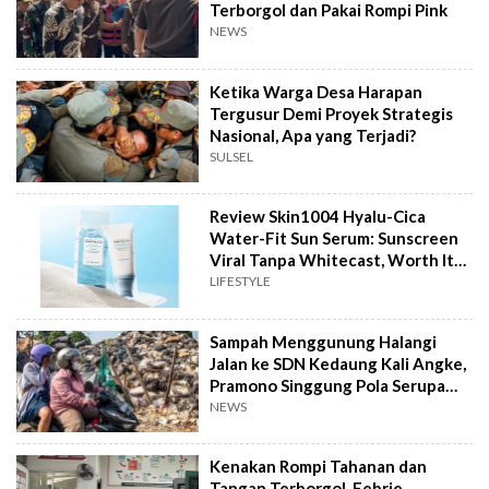
Terborgol dan Pakai Rompi Pink
NEWS
Ketika Warga Desa Harapan
Tergusur Demi Proyek Strategis
Nasional, Apa yang Terjadi?
SULSEL
Review Skin1004 Hyalu-Cica
Water-Fit Sun Serum: Sunscreen
Viral Tanpa Whitecast, Worth It
to Buy?
LIFESTYLE
Sampah Menggunung Halangi
Jalan ke SDN Kedaung Kali Angke,
Pramono Singgung Pola Serupa
Kramat Jati
NEWS
Kenakan Rompi Tahanan dan
Tangan Terborgol, Febrie