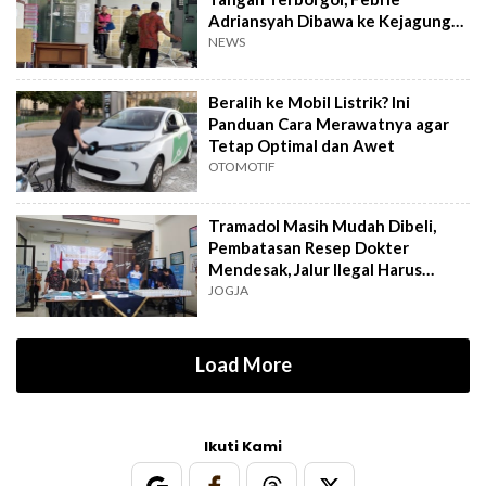
Adriansyah Dibawa ke Kejagung
untuk Diperiksa
NEWS
Beralih ke Mobil Listrik? Ini
Panduan Cara Merawatnya agar
Tetap Optimal dan Awet
OTOMOTIF
Tramadol Masih Mudah Dibeli,
Pembatasan Resep Dokter
Mendesak, Jalur Ilegal Harus
Distop
JOGJA
Load More
Ikuti Kami