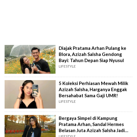
Diajak Pratama Arhan Pulang ke
Blora, Azizah Salsha Gendong
Bayi: Tahun Depan Siap Nyusul
LIFESTYLE
5 Koleksi Perhiasan Mewah Milik
Azizah Salsha, Harganya Enggak
Bersahabat Sama Gaji UMR!
LIFESTYLE
Bergaya Simpel di Kampung
Pratama Arhan, Sandal Hermes
Belasan Juta Azizah Salsha Jadi
Sorotan
LIFESTYLE