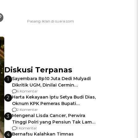
Diskusi Terpanas
Sayembara Rp10 Juta Dedi Mulyadi
1
Dikritik UGM, Dinilai Cermin
Gagalnya Negara Jamin Keamanan
6 Komentar
Harta Kekayaan Iptu Setya Budi Dias,
2
Oknum KPK Pemeras Bupati
Pemalang
2 Komentar
Mengenal Lisda Cancer, Perwira
3
Tinggi Polri yang Pensiun Tak Lama
Usai Jadi Brigjen
1 Komentar
Bernafsu Kalahkan Timnas
4