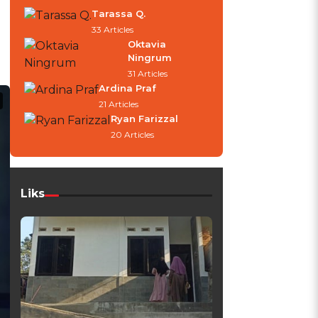
Tarassa Q.
33 Articles
Oktavia
Ningrum
31 Articles
Ardina Praf
21 Articles
Ryan Farizzal
20 Articles
Liks