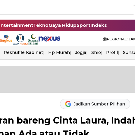
Entertainment
Tekno
Gaya Hidup
Sport
Indeks
REGIONAL:
JA
Reshuffle Kabinet
Hp Murah
Jogja
Shio
Profil
Suns
Jadikan Sumber Pilihan
uran bareng Cinta Laura, Inda
han Ada atau Tidak