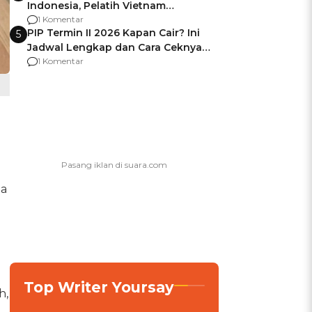
Indonesia, Pelatih Vietnam
Berencana Pakai Jimat di Pakansari
1 Komentar
PIP Termin II 2026 Kapan Cair? Ini
5
Jadwal Lengkap dan Cara Ceknya
agar Dana Tidak Hangus!
1 Komentar
na
Top Writer Yoursay
h,