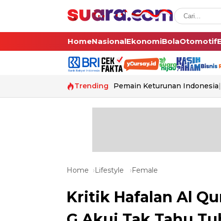
Home
Nasional
Ekonomi
Bola
Otomotif
Trending
Pemain Keturunan Indonesia
Home
Lifestyle
Female
Kritik Hafalan Al Q
G Akui Tak Tahu Tu