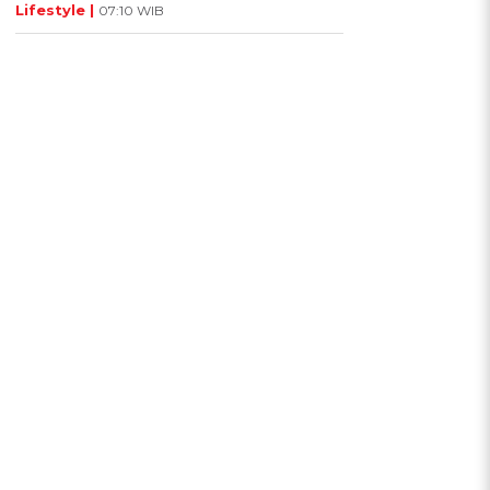
Lifestyle |
07:10 WIB