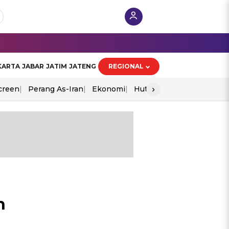
KARTA
JABAR
JATIM
JATENG
REGIONAL
›
creen
Perang As-Iran
Ekonomi
Hut Ri
h