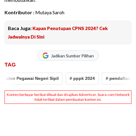
Kontributor :
Mutaya Saroh
Baca Juga:
Kapan Penutupan CPNS 2024? Cek
Jadwalnya Di Sini
Jadikan Sumber Pilihan
TAG
alon Pegawai Negeri Sipil
# pppk 2024
# pendaftaran pp