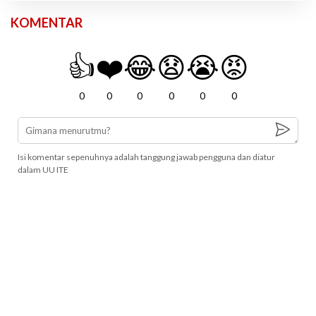
KOMENTAR
👍
❤️
😂
😧
😭
😡
0
0
0
0
0
0
Isi komentar sepenuhnya adalah tanggung jawab pengguna dan diatur
dalam UU ITE