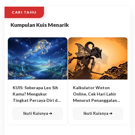
CARI TAHU
Kumpulan Kuis Menarik
KUIS: Seberapa Leo Sih
Kalkulator Weton
Kamu? Mengukur
Online, Cek Hari Lahir
Tingkat Percaya Diri dan
Menurut Penanggalan
Karisma
Jawa
Ikuti Kuisnya ➔
Ikuti Kuisnya ➔