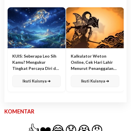
KUIS: Seberapa Leo Sih
Kalkulator Weton
Kamu? Mengukur
Online, Cek Hari Lahir
Tingkat Percaya Diri dan
Menurut Penanggalan
Karisma
Jawa
Ikuti Kuisnya ➔
Ikuti Kuisnya ➔
KOMENTAR
👍
❤️
😂
😧
😭
😡