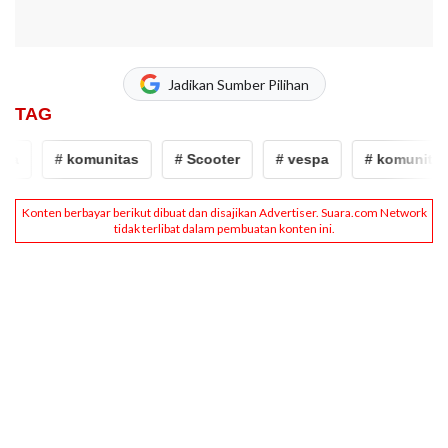
Jadikan Sumber Pilihan
TAG
pa
# komunitas
# Scooter
# vespa
# komunitas