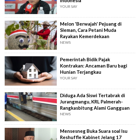
Indonesia
YOUR SAY
Melon 'Berwajah' Pejuang di
Sleman, Cara Petani Muda
Rayakan Kemerdekaan
NEWS
Pemerintah Bidik Pajak
Kontrakan: Ancaman Baru bagi
Hunian Terjangkau
YOUR SAY
Diduga Ada Siswi Tertabrak di
Jurangmangu, KRL Palmerah-
Rangkasbitung Alami Gangguan
NEWS
Mensesneg Buka Suara soal Isu
Reshuffle Kabinet Jelang 17