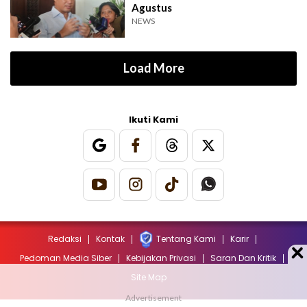
Agustus
NEWS
Load More
Ikuti Kami
Redaksi
Kontak
Tentang Kami
Karir
Pedoman Media Siber
Kebijakan Privasi
Saran Dan Kritik
Site Map