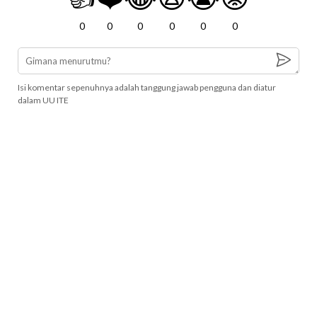
0
0
0
0
0
0
Isi komentar sepenuhnya adalah tanggung jawab pengguna dan diatur
dalam UU ITE