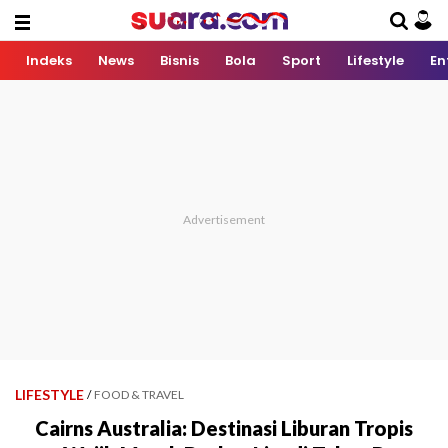
Indeks
News
Bisnis
Bola
Sport
Lifestyle
En
LIFESTYLE
/
FOOD & TRAVEL
Cairns Australia: Destinasi Liburan Tropis