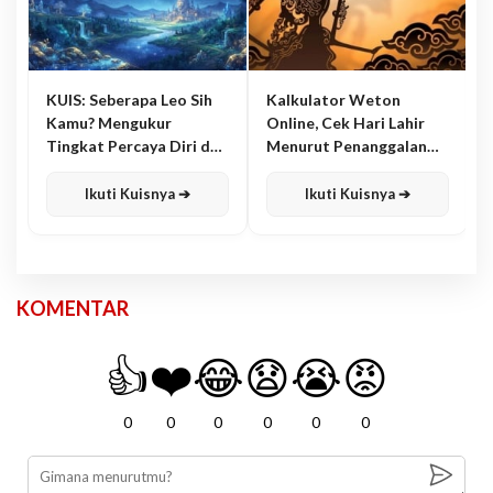
KUIS: Seberapa Leo Sih
Kalkulator Weton
Kamu? Mengukur
Online, Cek Hari Lahir
Tingkat Percaya Diri dan
Menurut Penanggalan
Karisma
Jawa
Ikuti Kuisnya ➔
Ikuti Kuisnya ➔
KOMENTAR
👍
❤️
😂
😧
😭
😡
0
0
0
0
0
0