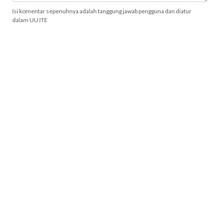
Isi komentar sepenuhnya adalah tanggung jawab pengguna dan diatur
dalam UU ITE