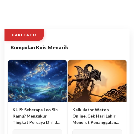
CARI TAHU
Kumpulan Kuis Menarik
KUIS: Seberapa Leo Sih
Kalkulator Weton
Kamu? Mengukur
Online, Cek Hari Lahir
Tingkat Percaya Diri dan
Menurut Penanggalan
Karisma
Jawa