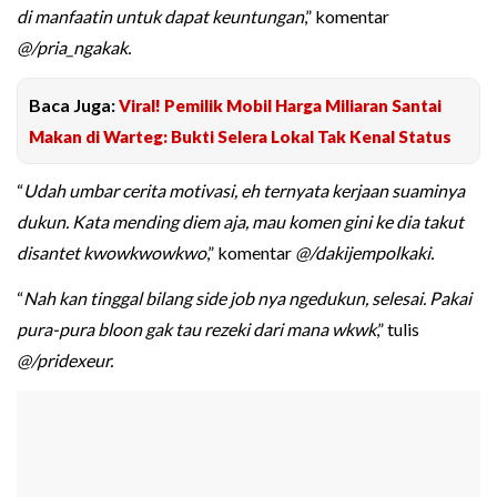
di manfaatin untuk dapat keuntungan
,” komentar
@/pria_ngakak.
Baca Juga:
Viral! Pemilik Mobil Harga Miliaran Santai
Makan di Warteg: Bukti Selera Lokal Tak Kenal Status
“
Udah umbar cerita motivasi, eh ternyata kerjaan suaminya
dukun. Kata mending diem aja, mau komen gini ke dia takut
disantet kwowkwowkwo
,” komentar
@/dakijempolkaki.
“
Nah kan tinggal bilang side job nya ngedukun, selesai. Pakai
pura-pura bloon gak tau rezeki dari mana wkwk
,” tulis
@/pridexeur.