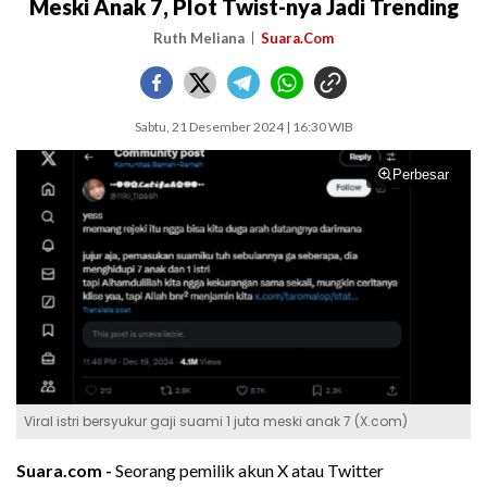
Meski Anak 7, Plot Twist-nya Jadi Trending
Ruth Meliana
Suara.Com
Sabtu, 21 Desember 2024 | 16:30 WIB
Perbesar
Viral istri bersyukur gaji suami 1 juta meski anak 7 (X.com)
Suara.com -
Seorang pemilik akun X atau Twitter