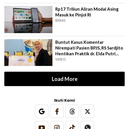
Rp17 Triliun Aliran Modal Asing
Masuk ke Pinjol RI
BISNIS
Buntut Kasus Komentar
Nirempati Pasien BPJS, RS Sardjito
Hentikan Praktik dr. Elda Putri
Rahard
VIDEO
Load More
Ikuti Kami