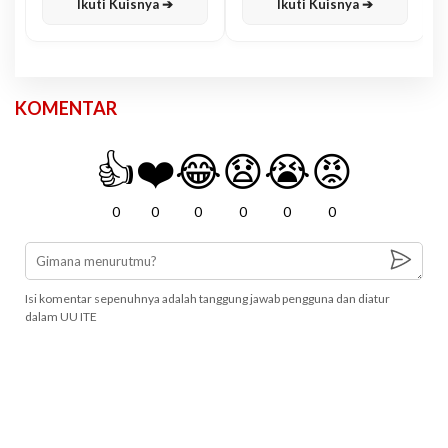
Ikuti Kuisnya ➔
Ikuti Kuisnya ➔
KOMENTAR
👍
❤️
😂
😧
😭
😡
0
0
0
0
0
0
Isi komentar sepenuhnya adalah tanggung jawab pengguna dan diatur
dalam UU ITE