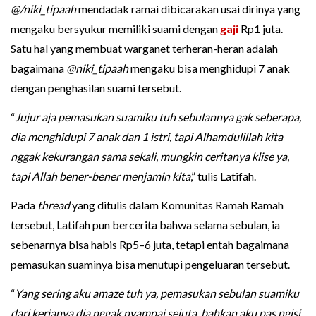
@/niki_tipaah
mendadak ramai dibicarakan usai dirinya yang
mengaku bersyukur memiliki suami dengan
gaji
Rp1 juta.
Satu hal yang membuat warganet terheran-heran adalah
bagaimana
@niki_tipaah
mengaku bisa menghidupi 7 anak
dengan penghasilan suami tersebut.
“
Jujur aja pemasukan suamiku tuh sebulannya gak seberapa,
dia menghidupi 7 anak dan 1 istri, tapi Alhamdulillah kita
nggak kekurangan sama sekali, mungkin ceritanya klise ya,
tapi Allah bener-bener menjamin kita
,” tulis Latifah.
Pada
thread
yang ditulis dalam Komunitas Ramah Ramah
tersebut, Latifah pun bercerita bahwa selama sebulan, ia
sebenarnya bisa habis Rp5–6 juta, tetapi entah bagaimana
pemasukan suaminya bisa menutupi pengeluaran tersebut.
“
Yang sering aku amaze tuh ya, pemasukan sebulan suamiku
dari kerjanya dia nggak nyampai sejuta, bahkan aku pas ngisi