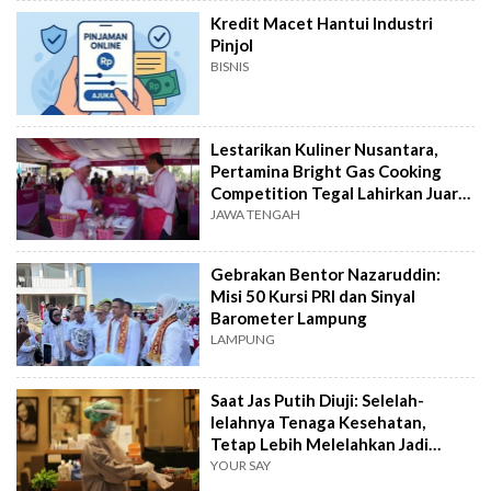
Kredit Macet Hantui Industri
Pinjol
BISNIS
Lestarikan Kuliner Nusantara,
Pertamina Bright Gas Cooking
Competition Tegal Lahirkan Juara
Baru
JAWA TENGAH
Gebrakan Bentor Nazaruddin:
Misi 50 Kursi PRI dan Sinyal
Barometer Lampung
LAMPUNG
Saat Jas Putih Diuji: Selelah-
lelahnya Tenaga Kesehatan,
Tetap Lebih Melelahkan Jadi
Pasien
YOUR SAY