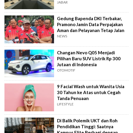
Terverifikasai
JABAR
Gedung Bapenda DKI Terbakar,
Pramono Jamin Data Perpajakan
Aman dan Pelayanan Tetap Jalan
NEWS
Changan Nevo Q05 Menjadi
Pilihan Baru SUV Listrik Rp 300
Jutaan di Indonesia
OTOMOTIF
9 Facial Wash untuk Wanita Usia
30 Tahun ke Atas untuk Cegah
Tanda Penuaan
LIFESTYLE
Di Balik Polemik UKT dan Roh
Pendidikan Tinggi: Saatnya
Kampus Elite Berbagi dengan