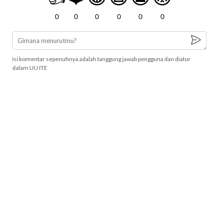
0
0
0
0
0
0
Isi komentar sepenuhnya adalah tanggung jawab pengguna dan diatur
dalam UU ITE