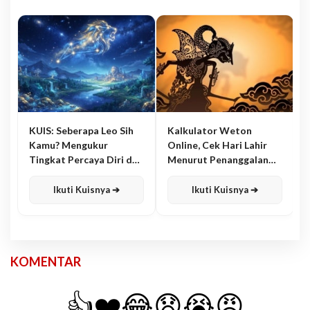
KUIS: Seberapa Leo Sih
Kalkulator Weton
Kamu? Mengukur
Online, Cek Hari Lahir
Tingkat Percaya Diri dan
Menurut Penanggalan
Karisma
Jawa
Ikuti Kuisnya ➔
Ikuti Kuisnya ➔
KOMENTAR
👍
❤️
😂
😧
😭
😡