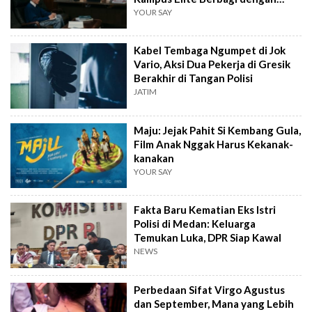
Kampus Daerah
YOUR SAY
Kabel Tembaga Ngumpet di Jok
Vario, Aksi Dua Pekerja di Gresik
Berakhir di Tangan Polisi
JATIM
Maju: Jejak Pahit Si Kembang Gula,
Film Anak Nggak Harus Kekanak-
kanakan
YOUR SAY
Fakta Baru Kematian Eks Istri
Polisi di Medan: Keluarga
Temukan Luka, DPR Siap Kawal
NEWS
Perbedaan Sifat Virgo Agustus
dan September, Mana yang Lebih