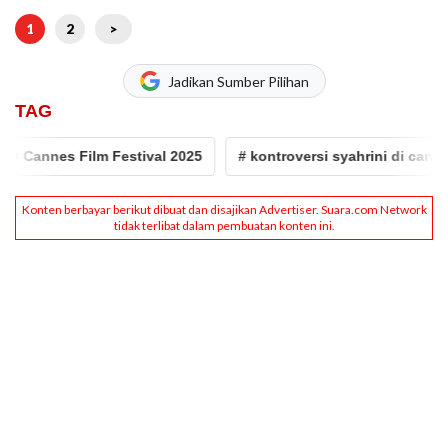
1
2
>
Jadikan Sumber Pilihan
TAG
annes Film Festival 2025
# kontroversi syahrini di cannes 20