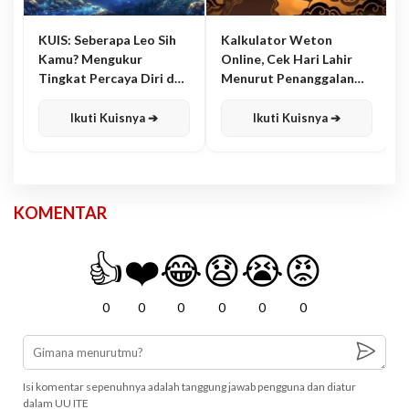
KUIS: Seberapa Leo Sih
Kalkulator Weton
Kamu? Mengukur
Online, Cek Hari Lahir
Tingkat Percaya Diri dan
Menurut Penanggalan
Karisma
Jawa
Ikuti Kuisnya ➔
Ikuti Kuisnya ➔
KOMENTAR
👍
❤️
😂
😧
😭
😡
0
0
0
0
0
0
Isi komentar sepenuhnya adalah tanggung jawab pengguna dan diatur
dalam UU ITE