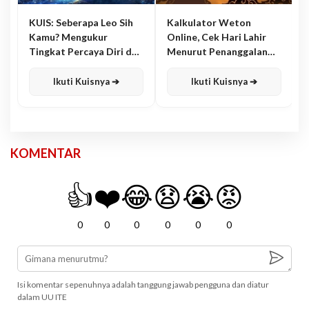
KUIS: Seberapa Leo Sih
Kalkulator Weton
Kamu? Mengukur
Online, Cek Hari Lahir
Tingkat Percaya Diri dan
Menurut Penanggalan
Karisma
Jawa
Ikuti Kuisnya ➔
Ikuti Kuisnya ➔
KOMENTAR
👍
❤️
😂
😧
😭
😡
0
0
0
0
0
0
Isi komentar sepenuhnya adalah tanggung jawab pengguna dan diatur
dalam UU ITE