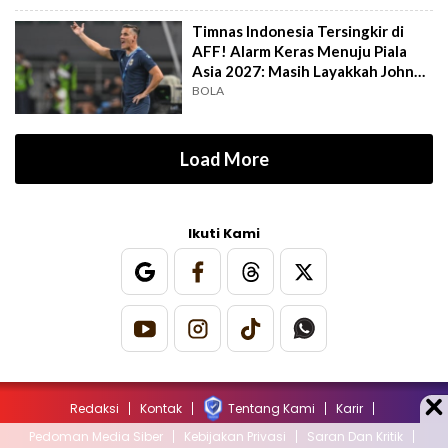
Timnas Indonesia Tersingkir di
AFF! Alarm Keras Menuju Piala
Asia 2027: Masih Layakkah John
Herdman?
BOLA
Load More
Ikuti Kami
Redaksi
Kontak
Tentang Kami
Karir
Pedoman Media Siber
Kebijakan Privasi
Saran Dan Kritik