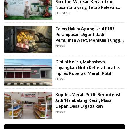
Sorotan, Warisan Kecantikan
Nusantara yang Tetap Relevan
hingga Kini
LIFESTYLE
Calon Hakim Agung Usul RUU
Perampasan Diganti Jadi
Pemulihan Aset, Menkum Tunggu
Langkah DPR
NEWS
Dinilai Keliru, Mahasiswa
Layangkan Nota Keberatan atas
Inpres Koperasi Merah Putih
NEWS
Kopdes Merah Putih Berpotensi
Jadi 'Hambalang Kecil', Masa
Depan Desa Digadaikan
NEWS