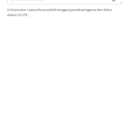
Isi komentar sepenuhnya adalah tanggung jawab pengguna dan diatur
dalam UU ITE