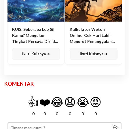
KUIS: Seberapa Leo Sih
Kalkulator Weton
Kamu? Mengukur
Online, Cek Hari Lahir
Tingkat Percaya Diri dan
Menurut Penanggalan
Karisma
Jawa
Ikuti Kuisnya ➔
Ikuti Kuisnya ➔
KOMENTAR
👍
❤️
😂
😧
😭
😡
0
0
0
0
0
0