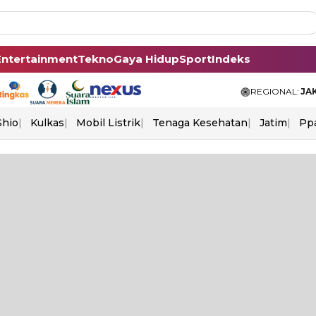
Entertainment
Tekno
Gaya Hidup
Sport
Indeks
REGIONAL:
JA
Shio
Kulkas
Mobil Listrik
Tenaga Kesehatan
Jatim
Pp