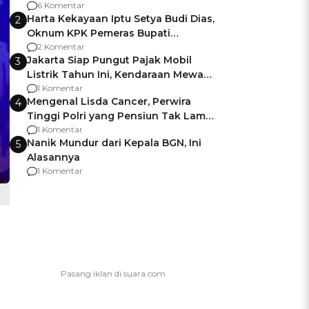
Gagalnya Negara Jamin Keamanan
6 Komentar
Harta Kekayaan Iptu Setya Budi Dias,
2
Oknum KPK Pemeras Bupati
Pemalang
2 Komentar
Jakarta Siap Pungut Pajak Mobil
3
Listrik Tahun Ini, Kendaraan Mewah
Kena hingga 75% PKB
1 Komentar
Mengenal Lisda Cancer, Perwira
4
Tinggi Polri yang Pensiun Tak Lama
Usai Jadi Brigjen
1 Komentar
Nanik Mundur dari Kepala BGN, Ini
5
Alasannya
1 Komentar