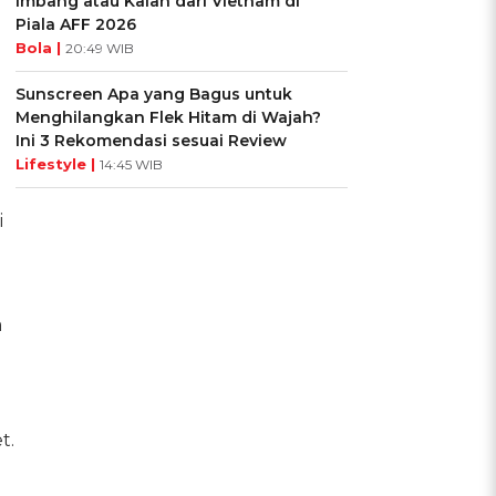
Imbang atau Kalah dari Vietnam di
Piala AFF 2026
Bola |
20:49 WIB
Sunscreen Apa yang Bagus untuk
Menghilangkan Flek Hitam di Wajah?
Ini 3 Rekomendasi sesuai Review
Lifestyle |
14:45 WIB
i
a
t.