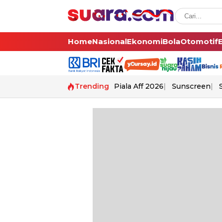
Home
Nasional
Ekonomi
Bola
Otomotif
Trending
Piala Aff 2026
Sunscreen