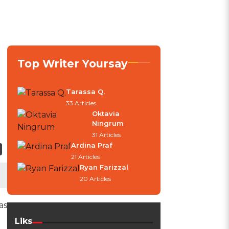
Top Writer Yoursay
Tarassa Q.
33 Articles
Oktavia
Ningrum
31 Articles
Ardina Praf
21 Articles
Ryan Farizzal
20 Articles
as
Liks