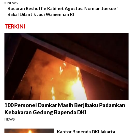
NEWS
Bocoran Reshuffle Kabinet Agustus: Norman Joesoef
Bakal Dilantik Jadi Wamenhan RI
TERKINI
100 Personel Damkar Masih Berjibaku Padamkan
Kebakaran Gedung Bapenda DKI
NEWS
Kantor Bapenda DKI Jakarta