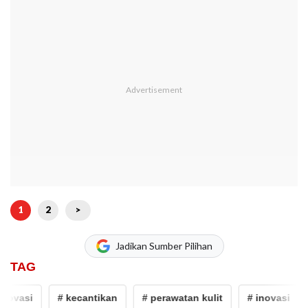
1
2
>
Jadikan Sumber Pilihan
TAG
novasi
# kecantikan
# perawatan kulit
# inovasi