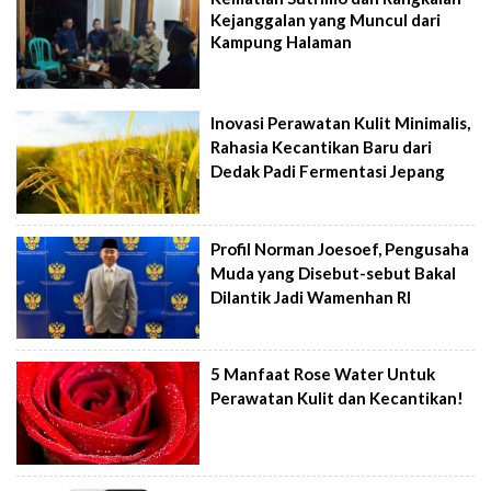
Kejanggalan yang Muncul dari
Kampung Halaman
Inovasi Perawatan Kulit Minimalis,
Rahasia Kecantikan Baru dari
Dedak Padi Fermentasi Jepang
Profil Norman Joesoef, Pengusaha
Muda yang Disebut-sebut Bakal
Dilantik Jadi Wamenhan RI
5 Manfaat Rose Water Untuk
Perawatan Kulit dan Kecantikan!