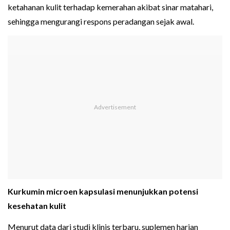
ketahanan kulit terhadap kemerahan akibat sinar matahari,
sehingga mengurangi respons peradangan sejak awal.
Kurkumin microen kapsulasi menunjukkan potensi
kesehatan kulit
Menurut data dari studi klinis terbaru, suplemen harian