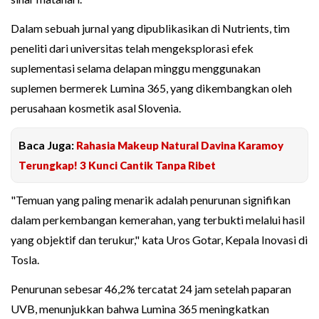
Dalam sebuah jurnal yang dipublikasikan di Nutrients, tim
peneliti dari universitas telah mengeksplorasi efek
suplementasi selama delapan minggu menggunakan
suplemen bermerek Lumina 365, yang dikembangkan oleh
perusahaan kosmetik asal Slovenia.
Baca Juga:
Rahasia Makeup Natural Davina Karamoy
Terungkap! 3 Kunci Cantik Tanpa Ribet
"Temuan yang paling menarik adalah penurunan signifikan
dalam perkembangan kemerahan, yang terbukti melalui hasil
yang objektif dan terukur," kata Uros Gotar, Kepala Inovasi di
Tosla.
Penurunan sebesar 46,2% tercatat 24 jam setelah paparan
UVB, menunjukkan bahwa Lumina 365 meningkatkan