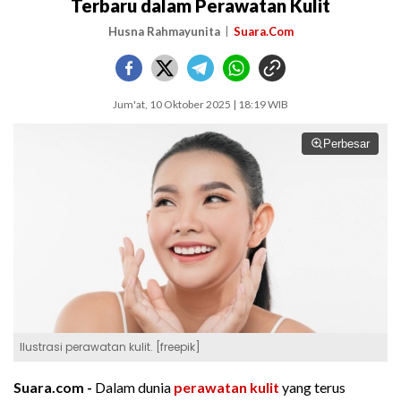
Terbaru dalam Perawatan Kulit
Husna Rahmayunita
Suara.Com
Jum'at, 10 Oktober 2025 | 18:19 WIB
Perbesar
Ilustrasi perawatan kulit. [freepik]
Suara.com -
Dalam dunia
perawatan kulit
yang terus