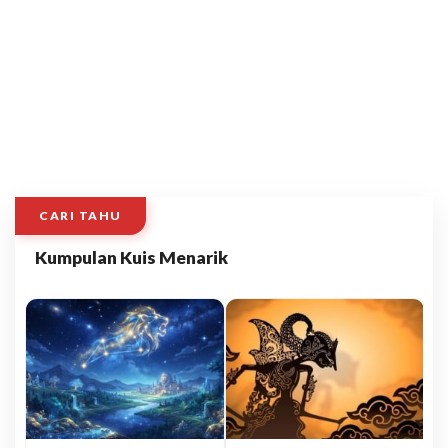
CARI TAHU
Kumpulan Kuis Menarik