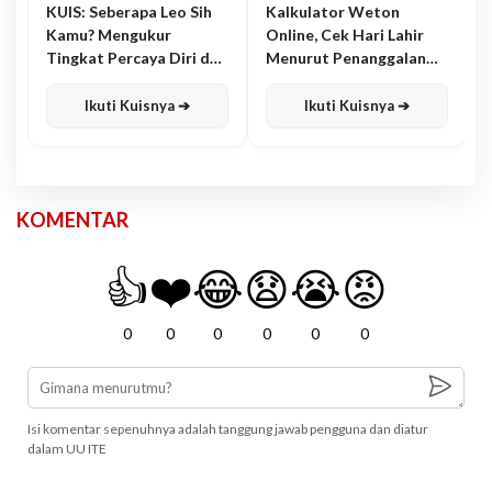
KUIS: Seberapa Leo Sih
Kalkulator Weton
Kamu? Mengukur
Online, Cek Hari Lahir
Tingkat Percaya Diri dan
Menurut Penanggalan
Karisma
Jawa
Ikuti Kuisnya ➔
Ikuti Kuisnya ➔
KOMENTAR
👍
❤️
😂
😧
😭
😡
0
0
0
0
0
0
Isi komentar sepenuhnya adalah tanggung jawab pengguna dan diatur
dalam UU ITE