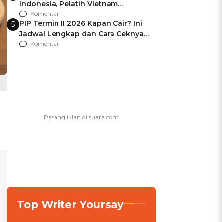
Indonesia, Pelatih Vietnam
Berencana Pakai Jimat di Pakansari
1 Komentar
PIP Termin II 2026 Kapan Cair? Ini
5
Jadwal Lengkap dan Cara Ceknya
agar Dana Tidak Hangus!
1 Komentar
Top Writer Yoursay