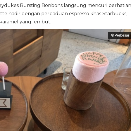
eydukes Bursting Bonbons langsung mencuri perhatian
te hadir dengan perpaduan espresso khas Starbucks,
s karamel yang lembut.
Perbesar