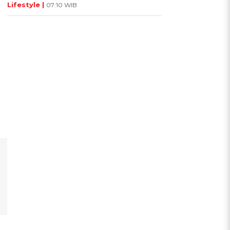
Lifestyle |
07:10 WIB