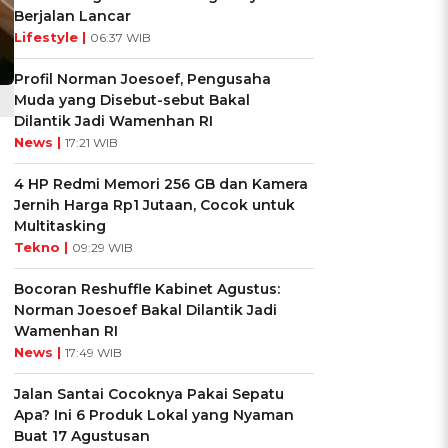
Berjalan Lancar
Lifestyle |
06:37 WIB
Profil Norman Joesoef, Pengusaha
Muda yang Disebut-sebut Bakal
Dilantik Jadi Wamenhan RI
News |
17:21 WIB
4 HP Redmi Memori 256 GB dan Kamera
Jernih Harga Rp1 Jutaan, Cocok untuk
Multitasking
Tekno |
09:29 WIB
Bocoran Reshuffle Kabinet Agustus:
Norman Joesoef Bakal Dilantik Jadi
Wamenhan RI
News |
17:49 WIB
Jalan Santai Cocoknya Pakai Sepatu
Apa? Ini 6 Produk Lokal yang Nyaman
Buat 17 Agustusan