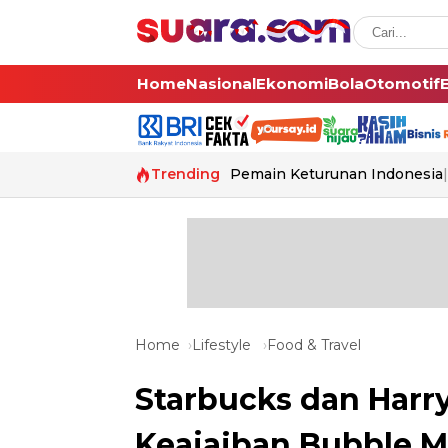
Home
Nasional
Ekonomi
Bola
Otomotif
Trending
Pemain Keturunan Indonesia
Home
Lifestyle
Food & Travel
Starbucks dan Harry
Keajaiban Bubble M