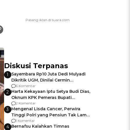
Diskusi Terpanas
Sayembara Rp10 Juta Dedi Mulyadi
1
Dikritik UGM, Dinilai Cermin
Gagalnya Negara Jamin Keamanan
6 Komentar
Harta Kekayaan Iptu Setya Budi Dias,
2
Oknum KPK Pemeras Bupati
Pemalang
2 Komentar
Mengenal Lisda Cancer, Perwira
3
Tinggi Polri yang Pensiun Tak Lama
Usai Jadi Brigjen
1 Komentar
Bernafsu Kalahkan Timnas
4