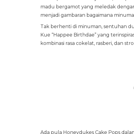
madu bergamot yang meledak dengan 
menjadi gambaran bagaimana minuman in
Tak berhenti di minuman, sentuhan dun
Kue “Happee Birthdae” yang terinspir
kombinasi rasa cokelat, rasberi, dan st
Ada pula Honeydukes Cake Pops dalam v