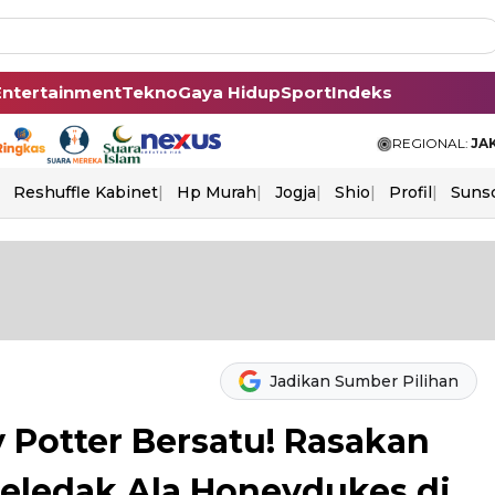
Entertainment
Tekno
Gaya Hidup
Sport
Indeks
REGIONAL:
JA
Reshuffle Kabinet
Hp Murah
Jogja
Shio
Profil
Suns
Jadikan Sumber Pilihan
 Potter Bersatu! Rasakan
eledak Ala Honeydukes di