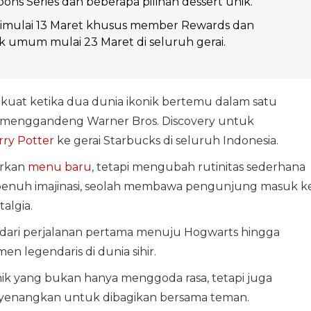
ons Series dan beberapa pilihan dessert unik.
imulai 13 Maret khusus member Rewards dan
k umum mulai 23 Maret di seluruh gerai.
 kuat ketika dua dunia ikonik bertemu dalam satu
menggandeng Warner Bros. Discovery untuk
rry Potter
ke gerai Starbucks di seluruh Indonesia.
irkan
menu baru
, tetapi mengubah rutinitas sederhana
penuh imajinasi, seolah membawa pengunjung masuk k
algia.
ai dari perjalanan pertama menuju Hogwarts hingga
n legendaris di dunia sihir.
ik yang bukan hanya menggoda rasa, tetapi juga
enangkan untuk dibagikan bersama teman.