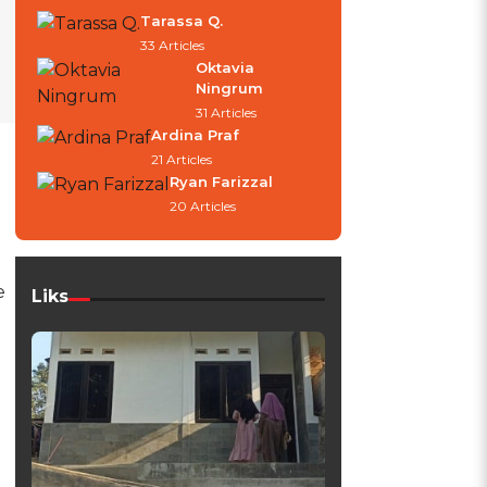
Tarassa Q.
33 Articles
Oktavia
Ningrum
31 Articles
Ardina Praf
21 Articles
Ryan Farizzal
20 Articles
e
Liks