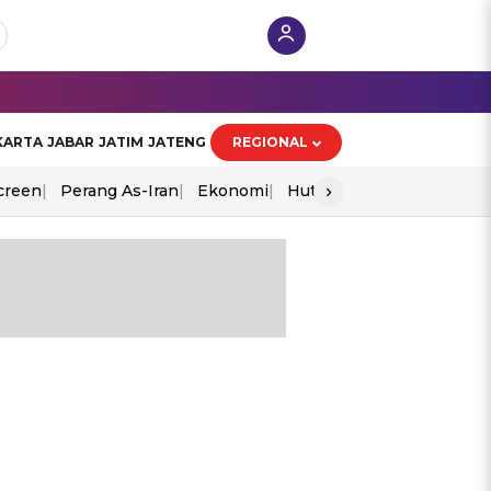
KARTA
JABAR
JATIM
JATENG
REGIONAL
›
creen
Perang As-Iran
Ekonomi
Hut Ri