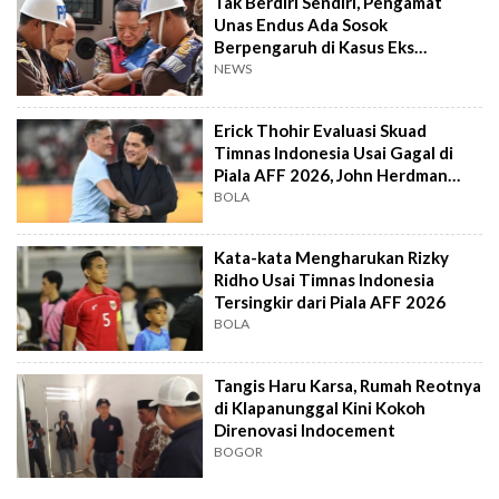
Tak Berdiri Sendiri, Pengamat
Unas Endus Ada Sosok
Berpengaruh di Kasus Eks
Jampidsus
NEWS
Erick Thohir Evaluasi Skuad
Timnas Indonesia Usai Gagal di
Piala AFF 2026, John Herdman
Out?
BOLA
Kata-kata Mengharukan Rizky
Ridho Usai Timnas Indonesia
Tersingkir dari Piala AFF 2026
BOLA
Tangis Haru Karsa, Rumah Reotnya
di Klapanunggal Kini Kokoh
Direnovasi Indocement
BOGOR