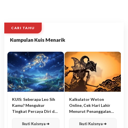
CARI TAHU
Kumpulan Kuis Menarik
KUIS: Seberapa Leo Sih
Kalkulator Weton
Kamu? Mengukur
Online, Cek Hari Lahir
Tingkat Percaya Diri dan
Menurut Penanggalan
Karisma
Jawa
Ikuti Kuisnya ➔
Ikuti Kuisnya ➔