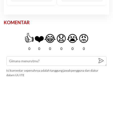
KOMENTAR
👍
❤️
😂
😧
😭
😡
0
0
0
0
0
0
Isi komentar sepenuhnya adalah tanggung jawab pengguna dan diatur
dalam UU ITE