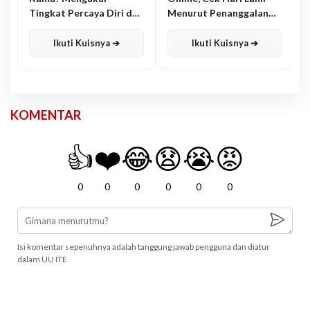
Tingkat Percaya Diri dan
Menurut Penanggalan
Karisma
Jawa
Ikuti Kuisnya ➔
Ikuti Kuisnya ➔
KOMENTAR
👍
❤️
😂
😧
😭
😡
0
0
0
0
0
0
Isi komentar sepenuhnya adalah tanggung jawab pengguna dan diatur
dalam UU ITE