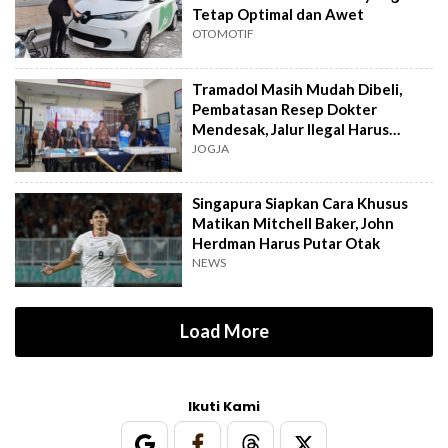
Tetap Optimal dan Awet
OTOMOTIF
Tramadol Masih Mudah Dibeli,
Pembatasan Resep Dokter
Mendesak, Jalur Ilegal Harus
Distop
JOGJA
Singapura Siapkan Cara Khusus
Matikan Mitchell Baker, John
Herdman Harus Putar Otak
NEWS
Load More
Ikuti Kami