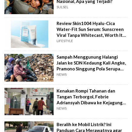
Nasional, Apa yang Terjadi?
SULSEL
Review Skin1004 Hyalu-Cica
Water-Fit Sun Serum: Sunscreen
Viral Tanpa Whitecast, Worth It
to Buy?
LIFESTYLE
Sampah Menggunung Halangi
Jalan ke SDN Kedaung Kali Angke,
Pramono Singgung Pola Serupa
Kramat Jati
NEWS
Kenakan Rompi Tahanan dan
Tangan Terborgol, Febrie
Adriansyah Dibawa ke Kejagung
untuk Diperiksa
NEWS
Beralih ke Mobil Listrik? Ini
Panduan Cara Merawatnya agar