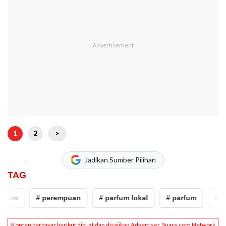
1
2
>
Jadikan Sumber Pilihan
TAG
rfum
# perempuan
# parfum lokal
# parfum
# pe