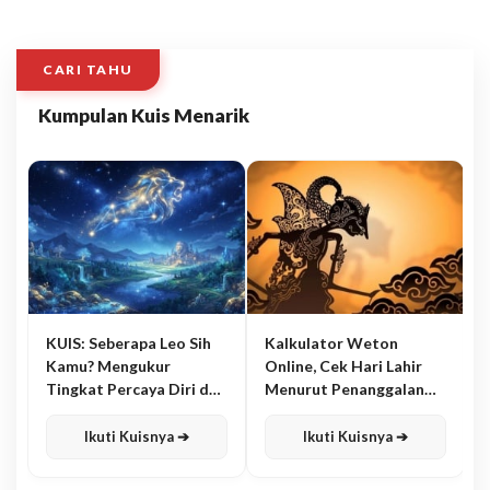
CARI TAHU
Kumpulan Kuis Menarik
KUIS: Seberapa Leo Sih
Kalkulator Weton
Kamu? Mengukur
Online, Cek Hari Lahir
Tingkat Percaya Diri dan
Menurut Penanggalan
Karisma
Jawa
Ikuti Kuisnya ➔
Ikuti Kuisnya ➔