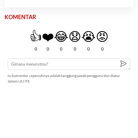
KOMENTAR
👍
❤️
😂
😧
😭
😡
0
0
0
0
0
0
Isi komentar sepenuhnya adalah tanggung jawab pengguna dan diatur
dalam UU ITE