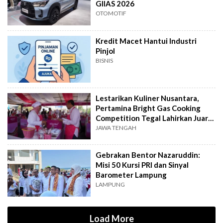
GIIAS 2026
OTOMOTIF
Kredit Macet Hantui Industri
Pinjol
BISNIS
Lestarikan Kuliner Nusantara,
Pertamina Bright Gas Cooking
Competition Tegal Lahirkan Juara
Baru
JAWA TENGAH
Gebrakan Bentor Nazaruddin:
Misi 50 Kursi PRI dan Sinyal
Barometer Lampung
LAMPUNG
Load More