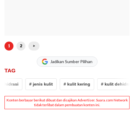
1
2
>
Jadikan Sumber Pilihan
TAG
ehidrasi
# jenis kulit
# kulit kering
# kulit dehidrasi